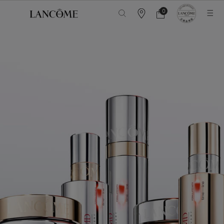
メインコンテンツ
ランコ
0
カ
カ
0 カート内の製品
ウ
ー
ン
ト
タ
ー
情
報