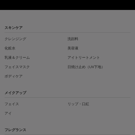
フッターナビゲーション
スキンケア
クレンジング
洗顔料
化粧水
美容液
乳液＆クリーム
アイトリートメント
フェイスマスク
日焼け止め（UV下地）
ボディケア
メイクアップ
フェイス
リップ・口紅
アイ
フレグランス