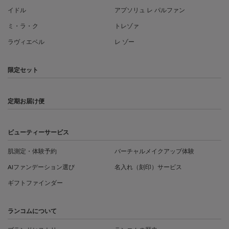
イドル
アプソリュ レ パルファン
ミ・ラ・ク
トレゾァ
ラヴィエベル
レ ゾー
限定セット
定期お届け便
ビューティーサービス
肌測定・体験予約
バーチャルメイクアップ体験
AIファンデーション選び
名入れ（刻印）サービス
ギフトファインダー
ランコムについて