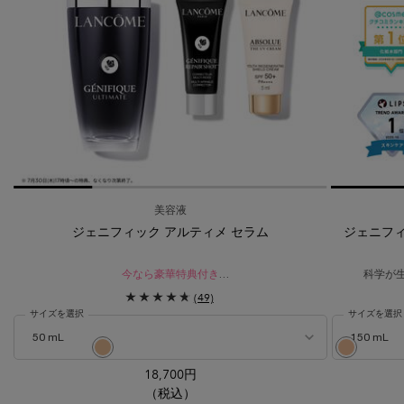
美容液
ジェニフィック アルティメ セラム
ジェニフィ
今なら豪華特典付き​
科学が
レフィル ポイント対象
(49)
瞬間*¹。絶え間ないダメージ*²を立て直す。
サイズを選択
サイズを選択
生まれ変わったような、なめらかでハリを感じる肌へ。
明るいシェード のカラー タンイドル ウルトラ ウェア リキッド N、1/14
選択済み
PO-01 ピンクオークルの明るいシェード のカラー タンイドル 
選択済み
O-03 イ
18,700円
（税込）