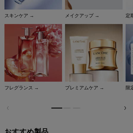
スキンケア →
メイクアップ →
定
フレグランス →
プレミアムケア →
限
おすすめ製品