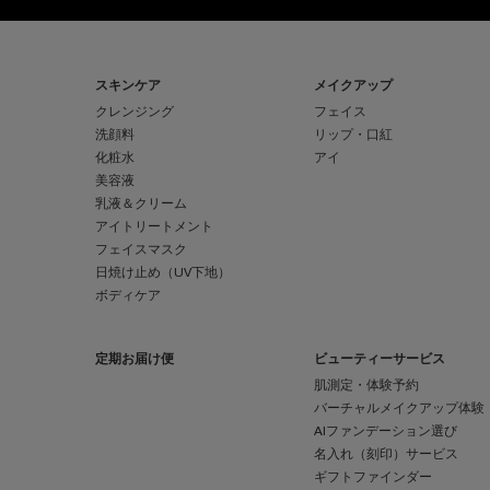
フッターナビゲーション
スキンケア
メイクアップ
クレンジング
フェイス
洗顔料
リップ・口紅
化粧水
アイ
美容液
乳液＆クリーム
アイトリートメント
フェイスマスク
日焼け止め（UV下地）
ボディケア
定期お届け便
ビューティーサービス
肌測定・体験予約
バーチャルメイクアップ体験
AIファンデーション選び
名入れ（刻印）サービス
ギフトファインダー