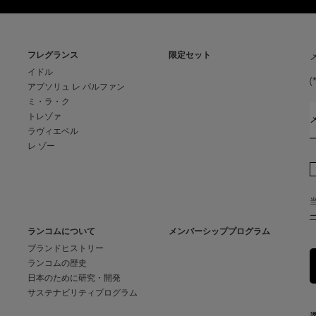
フレグランス
限定セット
イドル
(
アプソリュ レ パルファン
ミ・ラ・ク
トレゾァ
ラヴィエベル
レ ゾー
ランコムについて
メンバーシッププログラム
ブランドヒストリー
ランコムの歴史
日本のために研究・開発
サステナビリティプログラム