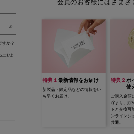
会員のお客様にはさまざ
ですか？
シー
およ
特典１
最新情報をお届け
特典２
ポ
使
新製品・限定品などの情報をい
ち早くお届け。
ご購入金額
貯まり、貯
トと交換可
ンラインシ
共通。