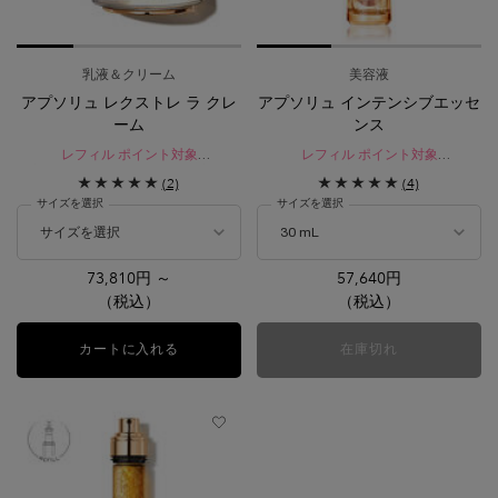
乳液＆クリーム
美容液
アプソリュ レクストレ ラ クレ
アプソリュ インテンシブエッセ
ーム
ンス
レフィル ポイント対象
レフィル ポイント対象
密なハリと弾力感に満ちた「調和
ハリに狙いを定め、凛とした印象へ
(2)
(4)
美」へ導くクリーム。
導くプレミアム美容液。
サイズを選択
サイズを選択
専用の塗布用アプリケーター付き
*1（ポイントギフトを除く）
73,810円 ～
57,640円
（税込）
（税込）
カートに入れる
アプソリュ レクストレ ラ クレーム
在庫切れ
アプソリュ イ