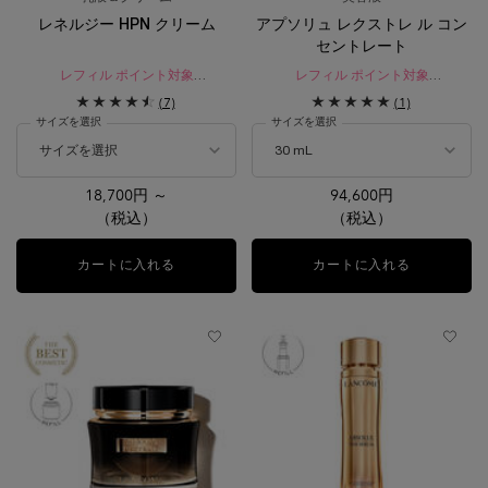
レネルジー HPN クリーム
アプソリュ レクストレ ル コン
セントレート
レフィル ポイント対象​
レフィル ポイント対象
ハリ感で満ちた、引き締まった肌へ
ピンと弾むような豊かなハリで満ち
(7)
(1)
導くエイジングケア*¹クリーム。
溢れた「調和美」へ導く美容液。
サイズを選択
サイズを選択
心地よさを追求したテクスチャーと
厳選された成分で、崇高の美しさ
へ。
18,700円 ～
94,600円
（税込）
（税込）
カートに入れる
レネルジー HPN クリーム
カートに入れる
アプソリュ 