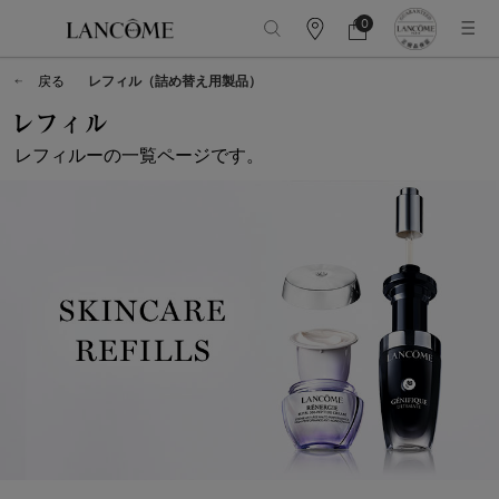
0
カ
カ
0 カート内の製品
ウ
ー
メインコンテンツ
ン
ト
戻る
レフィル（詰め替え用製品）
タ
ー
レフィル
情
報
レフィルーの一覧ページです。