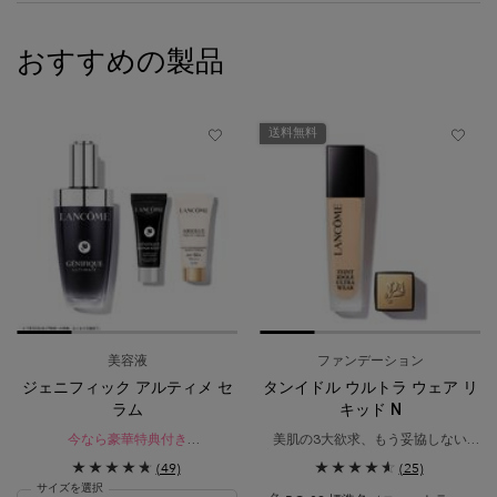
おすすめの製品
送料無料
美容液
ファンデーション
ジェニフィック アルティメ セ
タンイドル ウルトラ ウェア リ
ラム
キッド N
今なら豪華特典付き​
美肌の3大欲求、もう妥協しない​
レフィル ポイント対象
美容液ファンデ級ナチュラルマット
(49)
(25)
瞬間*¹。絶え間ないダメージ*²を立て
ファンデーション
サイズを選択
直す。