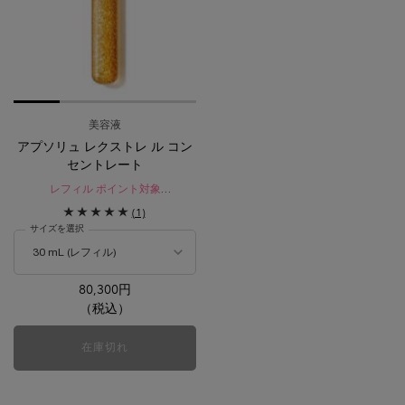
美容液
アプソリュ レクストレ ル コン
セントレート
レフィル ポイント対象
ピンと弾むような豊かなハリで満ち
(1)
溢れた「調和美」へ導く美容液。
サイズを選択
心地よさを追求したテクスチャーと
厳選された成分で、崇高の美しさ
へ。
80,300円
（税込）
在庫切れ
アプソリュ レクストレ ル コンセントレート