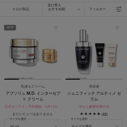
並び替え
並び替え
9 点の製品
おすすめ順
フィルター
フィルターメニュー
NEW
乳液＆クリーム
美容液
アプソリュ M.D. インターセプ
ジェニフィック アルティメ セ
ト クリーム
ラム
公式オンライン予約開始：8月1日(土)
今なら豪華特典付き​
公式オンライン先行発売：8月28日
レフィル ポイント対象
まだレビューはありません
(49)
(金)
瞬間*¹。絶え間ないダメージ*²を立て
サイズを選択
サイズを選択
年齢なんて、ただの数字だ。​​
直す。
時を味方に、未来へ自信。
生まれ変わったような、なめらかで