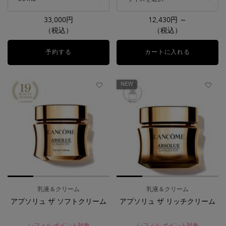
ハリを感じる肌へ。
33,000円
12,430円 ～
（税込）
（税込）
予約する
アプソリュ M.D. インターセプト クリーム
カートに入れる
ジェニフィ
NEW
乳液＆クリーム
乳液＆クリーム
アプソリュ ザ ソフトクリーム
アプソリュ ザ リッチクリーム
レフィル ポイント対象
レフィル ポイント対象