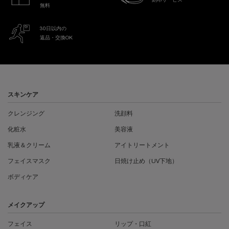
刻印サービス
無料
30日以内の
返品・交換OK
フッターナビゲーション
スキンケア
クレンジング
洗顔料
化粧水
美容液
乳液＆クリーム
アイトリートメント
フェイスマスク
日焼け止め（UV下地）
ボディケア
メイクアップ
フェイス
リップ・口紅