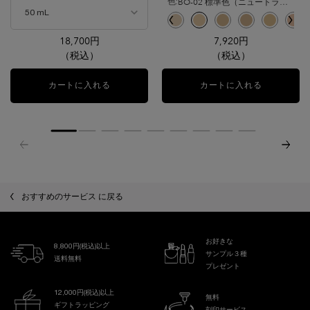
BO-02 標準色（ニュートラルベースの少し明るいシェード）
色:
生まれ変わったような、なめらかで
ハリを感じる肌へ。
色を選択してください
{1} の場合
択済み
-02 イエローベースの少し明るいシェード のカラー タンイドル ウルトラ ウェア リキッ
選択済み
PO-01 ピンクオークルの明るいシェード のカラー タンイドル ウルトラ ウェア リ
選択済み
O-03 イエローとオークルのバランスが取れた健康的な明るさのシェード のカ
選択済み
商品バリエーションは在庫切れです, PO-02 ピンクオークルの少し明
選択済み
P-01 ピンクベースの少し明るいシェード のカラー タンイドル 
選択済み
P-00 ピンクベースの明るいシェード のカラー タンイドル
選択済み
BO-01 ニュートラルベースの明るいシェード のカ
選択済み
B-01 イエローベースの明るいシェード のカ
選択済み
O-01 イエローとオークルのバラン
選択済み
BO-02 標準色（ニュートラ
選択済み
O-02 イエローとオー
選択済み
BO-03 ニュー
選択済み
BO-04
選択
PO
18,700円
7,920円
（税込）
（税込）
カートに入れる
ジェニフィック アルティメ セラム
カートに入れる
タンイドル 
おすすめのサービス に戻る
お好きな
8,800円(税込)以上
サンプル３種
送料無料
プレゼント
12,000円(税込)以上
無料
ギフトラッピング