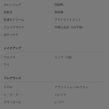
クレンジング
洗顔料
化粧水
美容液
乳液＆クリーム
アイトリートメント
フェイスマスク
日焼け止め（UV下地）
ボディケア
メイクアップ
フェイス
リップ・口紅
アイ
フレグランス
イドル
アプソリュ レ パルファン
ミ・ラ・ク
トレゾァ
ラヴィエベル
レ ゾー