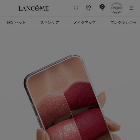
0
カ
カ
0 カート内の製品
ウ
ー
メインコンテンツ
ン
ト
限定セット
スキンケア
メイクアップ
フレグランス
タ
ー
情
報