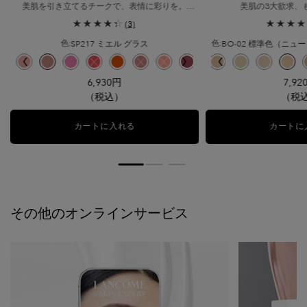
美肌を引き立てるチークで、表情に彩りを。
美肌の3大欲求、
３つの質感 × カラーバリエーションから選べる11
美容液ファンデ級ナチュ
(3)
色展開。
ョ
SP217 ミエル グラス
色:
色:
色を選択してください
{1} の場合
色を選択してください
{1
ラ ウェア リキッド N、3/14
イドル ウルトラ ウェア リキッド N、4/14
、5/14
、6/14
 リキッド N、7/14
リキッド N、8/14
 タンイドル ウルトラ ウェア リキッド N、9/14
 タンイドル ウルトラ ウェア リキッド N、10/14
ード のカラー タンイドル ウルトラ ウェア リキッド N、11/14
カラー タンイドル ウルトラ ウェア リキッド N、12/14
 のカラー タンイドル ウルトラ ウェア リキッド N、13/14
のカラー タンイドル ウルトラ ウェア リキッド N、14/14
ベ デ コライユ のカラー ブラッシュ スプティル SP/SH、1/11
済み
リエーションは在庫切れです, SH02 ローズ サブレ のカラー ブラッシュ スプティル SP
選択済み
商品バリエーションは在庫切れです, SP351 ブラッシング トレゾア のカラー ブラッシュ
選択済み
SH319 シアー アムルーズ のカラー ブラッシュ スプティル SP/SH、4/11
選択済み
SP217 ミエル グラス のカラー ブラッシュ スプティル SP/SH、5/11
選択済み
SH500 ピンク ウララ のカラー ブラッシュ スプティル SP/SH、6
選択済み
B-02 イエローベースの少し明るいシェード のカラー タンイドル
選択済み
商品バリエーションは在庫切れです, SP700 コーラル クラッ
選択済み
PO-01 ピンクオークルの明るいシェード のカラー タンイ
選択済み
SP800 オレンジ フォリア のカラー ブラッシュ スプテ
選択済み
O-03 イエローとオークルのバランスが取れた健康
選択済み
商品バリエーションは在庫切れです, SH041 フ
選択済み
商品バリエーションは在庫切れです, PO-0
選択済み
商品バリエーションは在庫切れです, SP1
選択済み
P-01 ピンクベースの少し明るいシェー
選択済み
SP473 キープ カーム ＆ ブラッ
選択済み
P-00 ピンクベースの明るいシ
選択済み
BO-01 ニュートラルベ
選択済み
B-01 イエロー
選択済み
O-01 イ
選択
BO
6,930円
7,92
（税込）
（税
カートに入れる
ブラッシュ スプティル SP/SH
カートに
その他のオンラインサービス