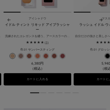
アイシャドウ
マス
イドル ティント リキッド アイブラッシャ
ラッシュ イドル 
ー
洗練されたエレガンスを纏う、アースカラーの色
自分だけの強さと美しさへ
彩。
ケアしながら、仕上がり
(1)
高い密着力で、マルチ使いも叶うリキッド アイシ
ャドウ。
01 サンバースティング
01 グロッ
色:
色:
色を選択してください
{1} の場合
利用可能な1色
アイ ウォータープルーフ N、1/1
ラー ラッシュ イドル、1/2
ク のカラー ラッシュ イドル、2/2
選択済み
01 サンバースティング のカラー イドル ティント リキッド アイブラッシャ
選択済み
02 デザート サンド のカラー イドル ティント リキッド アイブラッ
選択済み
03 ホット ラヴァ のカラー イドル ティント リキッド アイブ
選択済み
04 シエンナ のカラー イドル ティント リキッド アイ
選択済み
05 サンド ストーム のカラー イドル ティント 
選択済み
06 キャニオン クレイ のカラー イドル 
選択済み
07 アース レッド のカラー イドル
0
6,380円
5,94
（税込）
（税
カートに入れる
イドル ティント リキッド アイブラッシャ
カートに