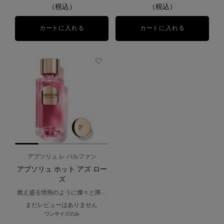
（税込）
（税込）
カートに入れる
アプソリュ ウード ブーケ
カートに入れる
アプソリュ ロ
アプソリュ レ パルファン
アプソリュ ホット アズ ロー
ズ
燃え盛る情熱のように燦々と降り
注ぐ陽光をイメージした香り。
まだレビューはありません
ワンサイズのみ