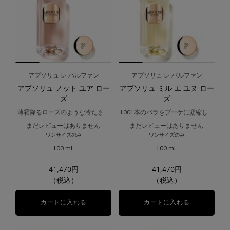
アプソリュ レ パルファン
アプソリュ レ パルファン
アプソリュ ノット ユア ロー
アプソリュ ミル エ ユヌ ロー
ズ
ズ
薄霜降るローズのような冷たさを
1001本のバラをブーケに凝縮した
表した香り。
ようなフレッシュローズの香り。
まだレビューはありません
まだレビューはありません
ワンサイズのみ
ワンサイズのみ
100 mL
100 mL
41,470円
41,470円
（税込）
（税込）
カートに入れる
アプソリュ ノット ユア ローズ
カートに入れる
アプソリュ ミ