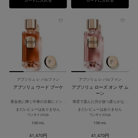
カートに入れる
アプソリュ ル パルファン
カートに入れる
アプソリュ 
アプソリュ レ パルファン
アプソリュ レ パルファン
アプソリュ ウード ブーケ
アプソリュ ローズ オン ザ ム
ーン
黄金色に輝く中東の古都にインス
薄雲で霞んだ月が放つ柔らかな光
パイアされた香り。
で照らされた夏の夜を感じさせる
まだレビューはありません
まだレビューはありません
香り。
ワンサイズのみ
ワンサイズのみ
100 mL
100 mL
41,470円
41,470円