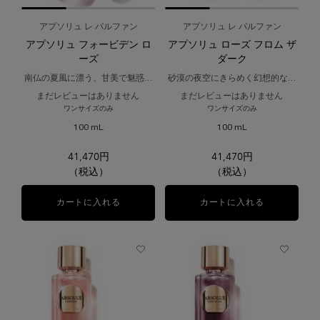
アプソリュ レ パルファン
アプソリュ レ パルファン
アプソリュ フォービデン ロ
アプソリュ ローズ フロム ザ
ーズ
ダーク
南仏の夏風に漂う、甘美で魅惑的
砂漠の夜空にきらめく幻想的な星
なイチジクの香り。
屑をイメージした香り。
まだレビューはありません
まだレビューはありません
ワンサイズのみ
ワンサイズのみ
100 mL
100 mL
41,470円
41,470円
（税込）
（税込）
カートに入れる
アプソリュ フォービデン ローズ
カートに入れる
アプソリュ ロ