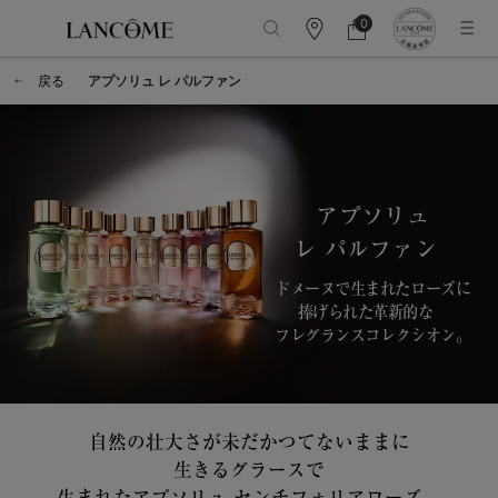
0
カ
カ
0 カート内の製品
ウ
ー
メインコンテンツ
ン
ト
戻る
アプソリュ レ パルファン
タ
ー
情
報
アプソリュ
レ パルファン
ドメーヌで生まれたローズに
捧げられた
革新的な
フレグランスコレクシオン。​
自然の壮大さが未だかつてないままに
生きるグラースで
生まれたアプソリュ センチフォリアローズ。