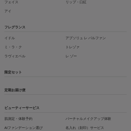
フェイス
リップ・口紅
アイ
フレグランス
イドル
アプソリュ レ パルファン
ミ・ラ・ク
トレゾァ
ラヴィエベル
レ ゾー
限定セット
定期お届け便
ビューティーサービス
肌測定・体験予約
バーチャルメイクアップ体験
AIファンデーション選び
名入れ（刻印）サービス