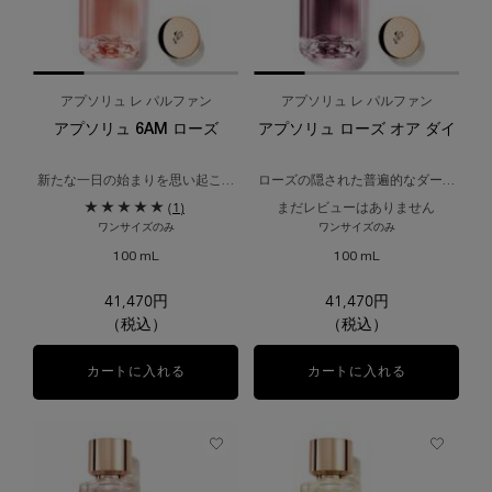
アプソリュ レ パルファン
アプソリュ レ パルファン
アプソリュ 6AM ローズ
アプソリュ ローズ オア ダイ
新たな一日の始まりを思い起こさ
ローズの隠された普遍的なダーク
せる香り。
な一面をイメージした香り。
(1)
まだレビューはありません
ワンサイズのみ
ワンサイズのみ
100 mL
100 mL
41,470円
41,470円
（税込）
（税込）
カートに入れる
アプソリュ 6AM ローズ
カートに入れる
アプソリュ 