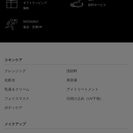
ギフトラッピング
刻印サービス
無料
30日以内の
返品・交換OK
フッターナビゲーション
スキンケア
クレンジング
洗顔料
化粧水
美容液
乳液＆クリーム
アイトリートメント
フェイスマスク
日焼け止め（UV下地）
ボディケア
メイクアップ