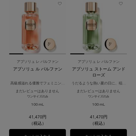
アプソリュ レ パルファン
アプソリュ レ パルファン
アプソリュ ル パルファン
アプソリュ ストーム アンド
ローズ
高級感溢れる優雅でフェミニンな
うだるような熱い夏の日に、稲妻
香り。
走る湿潤な空気と土を想起させる
まだレビューはありません
まだレビューはありません
香り。
ワンサイズのみ
ワンサイズのみ
100 mL
100 mL
41,470円
41,470円
（税込）
（税込）