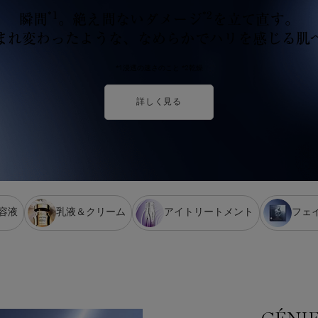
*1
*2
瞬間
。絶え間ないダメージ
を立て直す。
まれ変わったような、
なめらかでハリを感じる肌
*1浸透の速さのこと *2乾燥
詳しく見る
容液
乳液＆クリーム
アイトリートメント
フェ