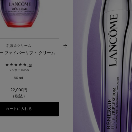
乳液＆クリーム
美容液
ー ファイバーリフト クリーム
レネルジー CRX トリプルセラム 
(4)
(1)
ワンサイズのみ
サイズを選択
50 mL
22,000円
27,830円
（税込）
（税込）
プ ローション N
カートに入れる
レネルジー ファイバーリフト クリーム
LOADING ...