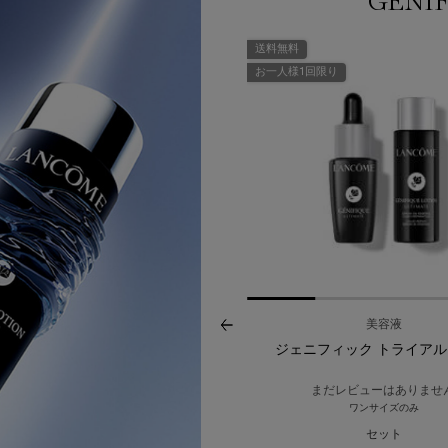
GÉNIF
送料無料
お一人様1回限り
美容液
美容液
ェニフィック アルティメ セラム
ジェニフィック トライアル
(49)
まだレビューはありませ
ワンサイズのみ
ズを選択
セット