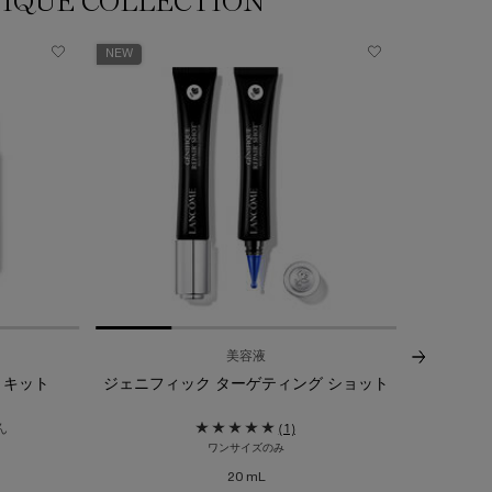
IQUE COLLECTION
NEW
美容液
 キット
ジェニフィック ターゲティング ショット​
ジェニフィ
ん
(1)
ワンサイズのみ
サイズを
20 mL