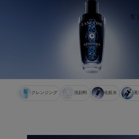
生
クレンジング
洗顔料
化粧水
美