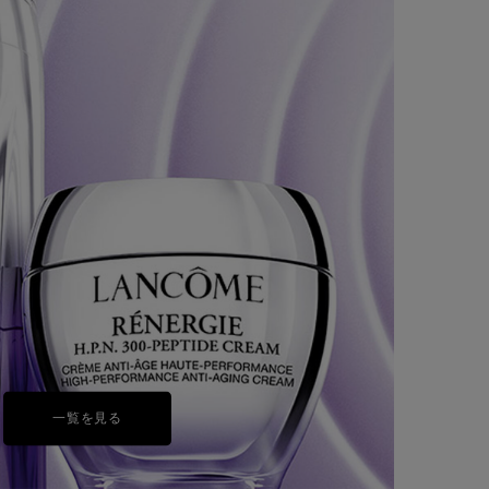
乳液＆クリーム
RT
レネルジー HPN クリーム
レネルジ
(7)
サイズを選択
サイズを選択
22,000円
（税込）
LOADING ...
一覧を見る