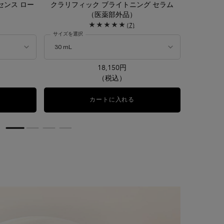
センス ロー
クラリフィック ブライトニング セラム
クラリフィ
（医薬部外品）
(7)
サイズを選択
18,150円
（税込）
ラリフィック デュアル エッセンス ローション EX
カートに入れる
クラリフィック ブライトニン
NEW
NEW