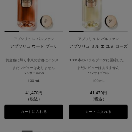
アプソリュ レ パルファン
アプソリュ レ パルファン
アプソリュ ウード ブーケ
アプソリュ ミル エ ユヌ ローズ
黄金色に輝く中東の古都にインスパ
1001本のバラをブーケに凝縮したよ
イアされた香り。
うなフレッシュローズの香り。
まだレビューはありません
まだレビューはありません
ワンサイズのみ
ワンサイズのみ
100 mL
100 mL
41,470円
41,470円
（税込）
（税込）
カートに入れる
アプソリュ ウード ブーケ
カートに入れる
アプソリュ 