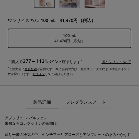
ワンサイズのみ:
100 mL
-
41,470円
（税込）
100 mL
41,470円
（税込）
選択済み
, 1/1
377～1131
*
ご購入で
ポイント
貯まります
ポイントについて
*
ご注文前に
会員登録
が必要です。既に会員の方は、会員ステータスにより獲得ポイント
数が変わります。
ログイン
してご確認ください。
製品詳細
製品詳細
フレグランスノート
アプソリュ レ パルファン
未知なるコレクシオンの幕開け。
辺り一帯の冷気の中、センチフォリアローズとアンブレットのまろやかな甘