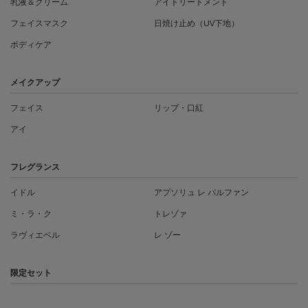
乳液＆クリーム
アイトリートメント
フェイスマスク
日焼け止め（UV下地）
ボディケア
メイクアップ
フェイス
リップ・口紅
アイ
フレグランス
イドル
アプソリュ レ パルファン
ミ・ラ・ク
トレゾァ
ラヴィエベル
レ ゾー
限定セット