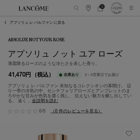
0
カ
カ
0 カート内の製品
ウ
ー
メインコンテンツ
ン
ト
アプソリュ レ パルファン に戻る
タ
ー
情
報
ABSOLUE NOT YOUR ROSE
アプソリュ ノット ユア ローズ
薄霜降るローズのような冷たさを表した香り。
41,470円
（税込）
在庫あり
2～5営業日でお届け
アプソリュ レ パルファン 未知なるコレクシオンの幕開け。 辺
り一帯の冷気の中、センチフォリアローズとアンブレットのま
ろやかな甘みが色気を濃く残し、 抗えない魅力を醸し出してい
る。 遠く ...
全説明を読む
0/5
（0 件のレビューを見る）