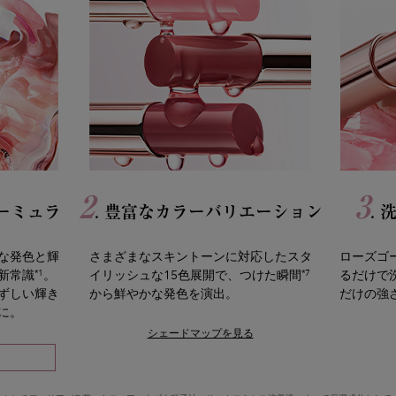
2
3
ォーミュラ
. 豊富なカラーバリエーション
.
な発色と輝
さまざまなスキントーンに対応したスタ
ローズゴ
*1
*7
新常識
。
イリッシュな15色展開で、つけた瞬間
るだけで
ずしい輝き
から鮮やかな発色を演出。
だけの強さ
に。
シェードマップを見る