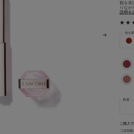
観を表
りなが
説明を
色を選
イドル 
選択済
30 リ
選択済
21 シ
数量
−
ご購入で
*
ご注文前