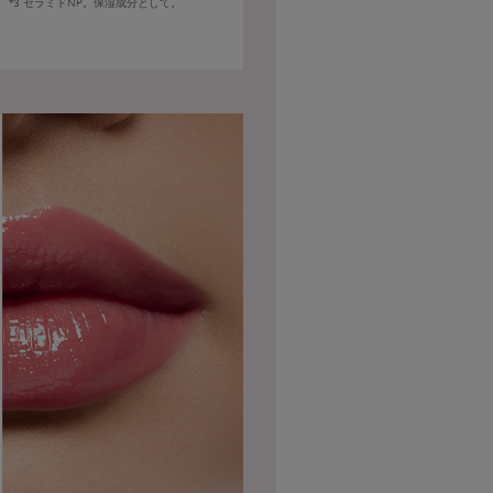
*5
*3 セラミドNP。保湿成分として。
ラン
の保湿成分。イドル リップ バ
ウに配合されているスクワラン
トウキビを原料とする自然由来
スクワランは水分の蒸発を防ぎ
乾燥から唇を守る。
を配合。