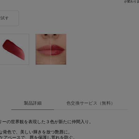
が変わり
で試す
イドル リップ バターグロウ
製品詳細
色交換サービス（無料）​
ベリーの世界観を表現した３色が新たに仲間入り。
な発色で、美しい輝きを放つ艶唇に。
ンケアベースで、唇を保護し荒れを防ぐ。