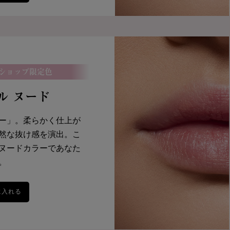
ショップ限定色
ドル ヌード
ー」。柔らかく仕上が
然な抜け感を演出。こ
ヌードカラーであなた
。
に入れる
イドル リップ バターグロウ