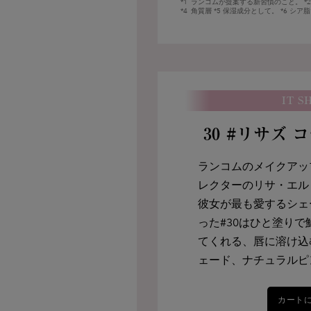
*1
ランコムが提案する新習慣のこと。 *
バイオテックローズ
*4
角質層 *5 保湿成分として。 *6 シ
センチフォリアローズのエキ
アオイルなどの保湿成分をブ
オイル。
IT S
30 #リサズ 
その他
ランコムのメイクアッ
レクターのリサ・エル
彼女が最も愛するシェ
った#30はひと塗り
てくれる、唇に溶け込
ェード、ナチュラルピ
カート