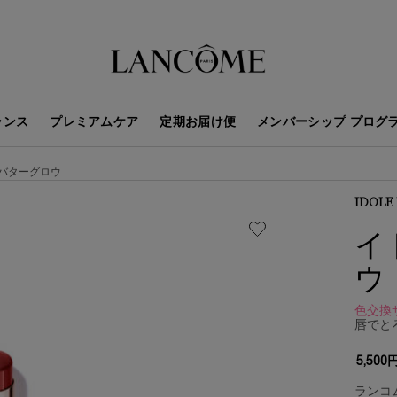
ランス
プレミアムケア
定期お届け便
メンバーシップ プログ
 バターグロウ
IDOLE
イ
ウ
色交換
唇でと
5,500
ランコ