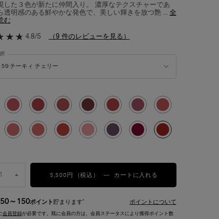
現した３色が新たに仲間入り。 濃厚なテクスチャーであ
ら透明感のある鮮やかな発色で、美しい輝きを放つ艶 ...
全
読む
4.8/5
（9 件のレビューを見る）
択
リップ バターグロウ の 色 を選択してください
59 チーキィ チェリー
み
サズ コーラル グロウ, 1/16
選択済み
36 ヌード ナウ, 2/16
選択済み
50 シェイクス ロージー ヌード, 3/16
選択済み
53 ザ ティー イズ ホット, 4/16
選択済み
60 ミリオンダラー ベリー, 5/16
選択済み
45 ザッツ マイ ジャム, 6/16
選択済み
47 モーヴティベーション, 7/16
選択済み
33 イドル ヌード, 8/16
み
ェードスローイング ベージュ, 9/16
選択済み
28 ピンク スクワッド, 10/16
選択済み
31 ポッピング ポッピー, 11/16
選択済み
42 ヒ―テッド グロウ, 12/16
選択済み
10 ピンク ウララ, 13/16
選択済み
90 ベリー ビズ, 14/16
選択済み
52 ベリー グロウ, 15/16
選択済み
59 チーキィ チェリー, 1
5,500円
（税込）
+
イドル リップ バタ
―
カートに入れる
50～150
*
ポイント
貯まります
ポイントについて
に
会員登録
が必要です。既に会員の方は、会員ステータスにより獲得ポイント数