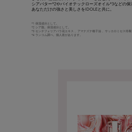
シアバター*2やバイオテックローズオイル*3などの保
あなただけの強さと美しさをIDOLEと共に。
*1 保湿成分として。
*2 シア脂。保湿成分として。
*3 センチフォリアバラ花エキス 、アマナズナ種子油 、サッカロミセス培
*4 ランコム調べ。個人差があります。
PDP Product description section