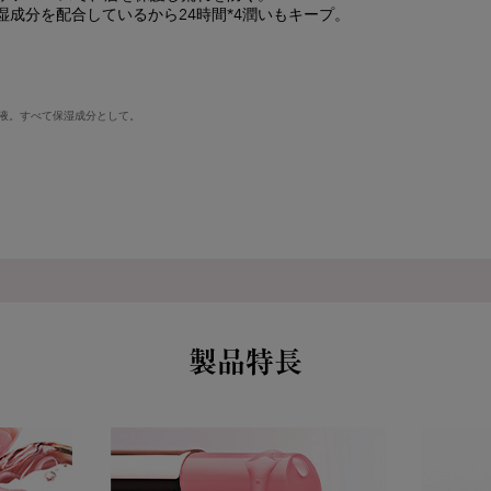
湿成分を配合しているから24時間*4潤いもキープ。
養液。すべて保湿成分として。
製品特長