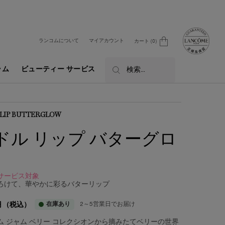
ランコムについて
マイアカウント
カート
0
0 カート内の製品
ラム
ビューティー サービス
検索...
 LIP BUTTERGLOW
ドル リップ バターグロ
サービス対象
ろけて、華やかに彩るバターリップ
在庫あり
2～5営業日でお届け
円
（税込）
ム ジャム ベリー コレクシオンから摘みたてベリーの世界