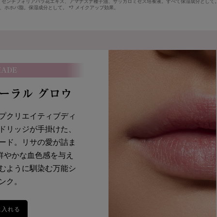
*2
*3
2 センチフォリアバラ花エキス、アマナズナ種子油、サッカロミセス培養液。すべて保湿成分として。 
オイル
セラミド
スクワ
ア脂、ホホバ脂。保湿成分として。 *7 メイクアップ効果。
スとカメリ
唇の水分が蒸発するのを防ぎ乾燥から守
植物由来
レンドした
る。また寒さなどの外部刺激から守るバ
ターグロ
*4
リア
機能をサポートする働きもある。
は主にサ
の成分。
ながら、
HADE
コーラル グロウ
*6
*6
にも、シアバター
、ホホバター
など保湿力の高い植物油脂
プクリエイティブディ
－
閉じる
ドリッジが手掛けた、
ード。
リサの愛が詰ま
で鮮やかな血色感を与え
むように馴染む万能シ
ンク。
に入れる
イドル リップ バターグロウ