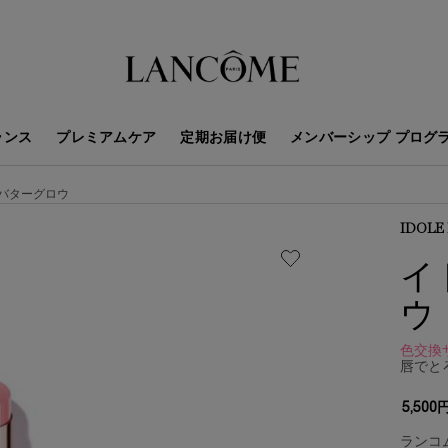
ランス
プレミアムケア
定期お届け便
メンバーシップ プログ
 バターグロウ
IDOLE
イ
ウ
色交換
唇でと
5,500
ランコ