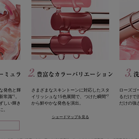
2
3
ォーミュラ
. 豊富なカラーバリエーション
.
な発色と輝
さまざまなスキントーンに対応したスタ
ローズゴ
*1
*7
新常識
。
イリッシュな15色展開で、つけた瞬間
るだけで
ずしい輝き
から鮮やかな発色を演出。
だけの強さ
に。
シェードマップを見る