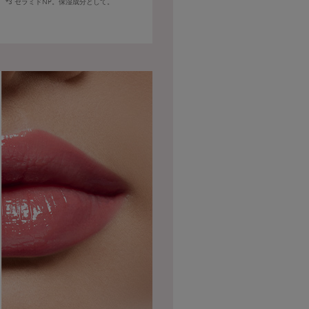
*5
*3 セラミドNP。保湿成分として。
ラン
の保湿成分。イドル リップ バ
ウに配合されているスクワラン
トウキビを原料とする自然由来
スクワランは水分の蒸発を防ぎ
乾燥から唇を守る。
を配合。