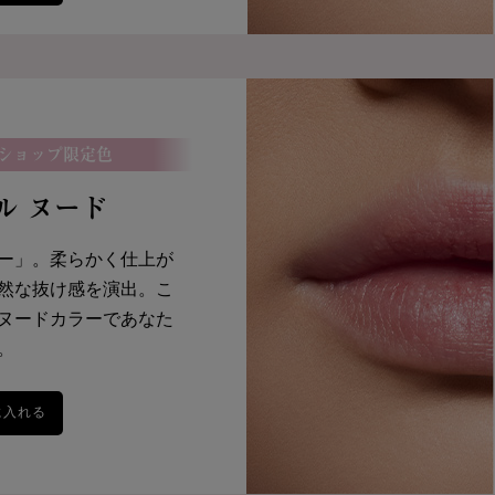
ショップ限定色
ドル ヌード
ー」。柔らかく仕上が
然な抜け感を演出。こ
ヌードカラーであなた
。
に入れる
イドル リップ バターグロウ