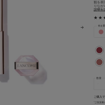
観を表
りなが
説明を
色を選
イドル 
選択済
30 リ
選択済
21 シ
数量
−
ご購入で
*
ご注文前