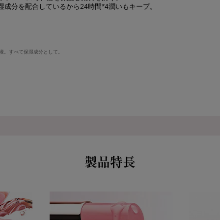
湿成分を配合しているから24時間*4潤いもキープ。
養液。すべて保湿成分として。
製品特長