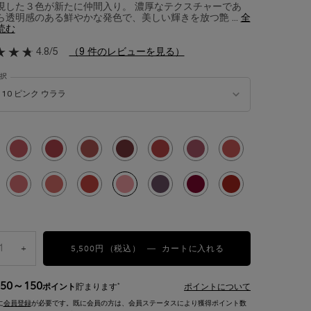
現した３色が新たに仲間入り。 濃厚なテクスチャーであ
ら透明感のある鮮やかな発色で、美しい輝きを放つ艶 ...
全
読む
4.8/5
（9 件のレビューを見る）
択
リップ バターグロウ の 色 を選択してください
10 ピンク ウララ
み
サズ コーラル グロウ, 1/16
選択済み
36 ヌード ナウ, 2/16
選択済み
50 シェイクス ロージー ヌード, 3/16
選択済み
53 ザ ティー イズ ホット, 4/16
選択済み
60 ミリオンダラー ベリー, 5/16
選択済み
45 ザッツ マイ ジャム, 6/16
選択済み
47 モーヴティベーション, 7/16
選択済み
33 イドル ヌード, 8/16
み
ェードスローイング ベージュ, 9/16
選択済み
28 ピンク スクワッド, 10/16
選択済み
31 ポッピング ポッピー, 11/16
選択済み
42 ヒ―テッド グロウ, 12/16
選択済み
10 ピンク ウララ, 13/16
選択済み
90 ベリー ビズ, 14/16
選択済み
52 ベリー グロウ, 15/16
選択済み
59 チーキィ チェリー, 1
5,500円
（税込）
+
イドル リップ バタ
―
カートに入れる
50～150
*
ポイント
貯まります
ポイントについて
に
会員登録
が必要です。既に会員の方は、会員ステータスにより獲得ポイント数