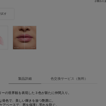
が変わり
で試す
イドル リップ バターグロウ
製品詳細
色交換サービス（無料）​
ベリーの世界観を表現した３色が新たに仲間入り。
な発色で、美しい輝きを放つ艶唇に。
ンケアベースで、唇を保護し荒れを防ぐ。