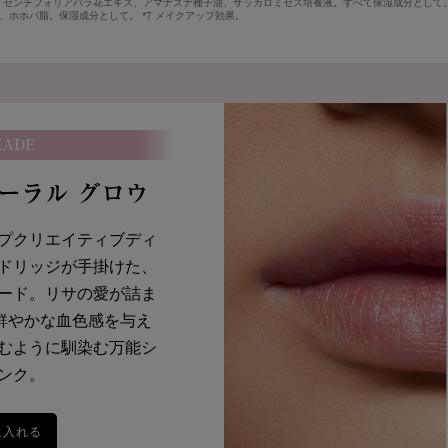
*2
*3
2 センチフォリアバラ花エキス、アマナズナ種子油、サッカロミセス培養液。すべて保湿成分として。 
オイル
セラミド
スクワ
ア脂、ホホバ脂。保湿成分として。 *7 メイクアップ効果。
スとカメリ
唇の水分が蒸発するのを防ぎ乾燥から守
植物由来
レンドした
る。また寒さなどの外部刺激から守るバ
ターグロ
*4
リア
機能をサポートする働きもある。
は主にサ
の成分。
ながら、
HADE
コーラル グロウ
*6
*6
にも、シアバター
、ホホバター
など保湿力の高い植物油脂
プクリエイティブディ
－
閉じる
ドリッジが手掛けた、
ード。
リサの愛が詰ま
で鮮やかな血色感を与え
むように馴染む万能シ
ンク。
に入れる
イドル リップ バターグロウ