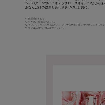
シアバター*2やバイオテックローズオイル*3などの保
あなただけの強さと美しさをIDOLEと共に。
*1 保湿成分として。
*2 シア脂。保湿成分として。
*3 センチフォリアバラ花エキス 、アマナズナ種子油 、サッカロミセス培
*4 ランコム調べ。個人差があります。
PDP Product description section