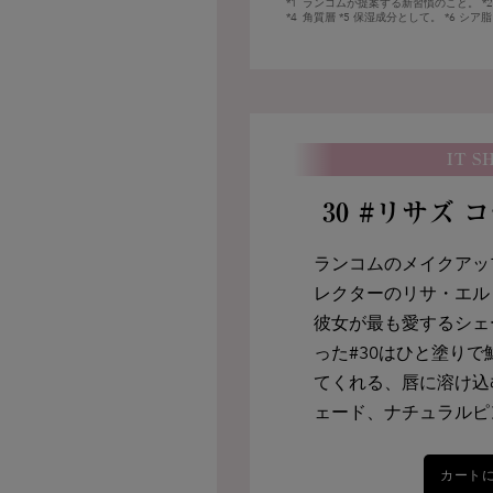
*1
ランコムが提案する新習慣のこと。 *
バイオテックローズ
*4
角質層 *5 保湿成分として。 *6 シ
センチフォリアローズのエキ
アオイルなどの保湿成分をブ
オイル。
IT S
30 #リサズ 
その他
ランコムのメイクアッ
レクターのリサ・エル
彼女が最も愛するシェ
った#30はひと塗り
てくれる、唇に溶け込
ェード、ナチュラルピ
カート