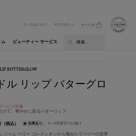
ランコムについて
マイアカウント
カート
0
0 カート内の製品
ラム
ビューティー サービス
検索...
 LIP BUTTERGLOW
ドル リップ バターグロ
サービス対象
ろけて、華やかに彩るバターリップ
在庫あり
2～5営業日でお届け
円
（税込）
ム ジャム ベリー コレクシオンから摘みたてベリーの世界