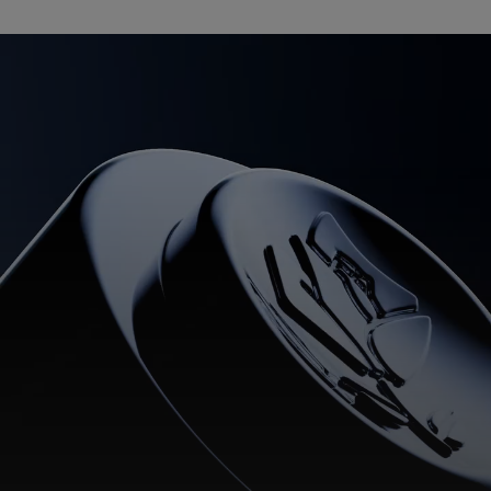
pdp-section-full-video-wtext-layout-1