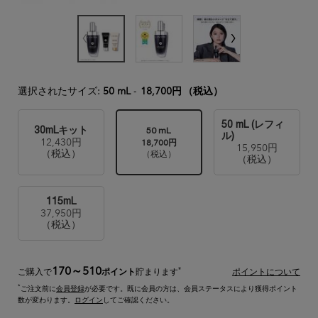
選択されたサイズ:
50 mL
-
18,700円
（税込）
50 mL (レフィ
30mLキット
50 mL
ル)
12,430円
18,700円
15,950円
選択済み
, 1/4
選択済み
, 3/4
選択済み
, 2/4
（税込）
（税込）
（税込）
115mL
37,950円
選択済み
, 4/4
（税込）
170～510
*
ご購入で
ポイント
貯まります
ポイントについて
*
ご注文前に
会員登録
が必要です。既に会員の方は、会員ステータスにより獲得ポイント
数が変わります。
ログイン
してご確認ください。