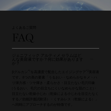
よくあるご質問
FAQ
ジェニフィック アルティメ セラムはど
んな美容液ですか？何に効果があります
か？
*1
*2
βグルカン
を高濃度で配合したエイジングケア
美容液
です。8つの美の要素「うるおい・なめらかなキメ・ハ
リ弾力感・ツヤ輝き・柔らかさ・目立たない毛穴印象
(うるおい、毛穴の目立ちにくいなめらかな肌のこと)・
目立たない乾燥小じわ（乾燥による小じわを目立たなく
する／効能評価試験済）・くすみレス（乾燥による）」
へ同時にアプローチするのが特徴です。