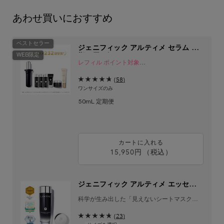
あわせ買いにおすすめ
ベストセラー
ジェニフィック アルティメ セラム 定
WEB限定
期お届け便
レフィル ポイント対象
公式オンラインショップ限定サービス
(58)
ワンサイズのみ
50mL 定期便
カートに入れる
15,950円
（税込）
ジェニフィック アルティメ 
ジェニフィック アルティメ エッセンス
ローション
科学が生み出した「見えないシートマスク化
粧水」
(23)
瞬間ツヤ仕込み、満ちるハリ体験。​