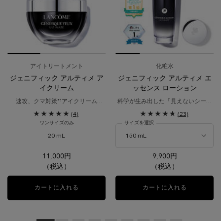
アイトリートメント
化粧水
ジェニフィック アルティメ ア
ジェニフィック アルティメ エ
イクリーム
ッセンス ローション
速攻、クマ対策*¹アイクリーム​
科学が生み出した「見えないシート
ぱっと明るい目元印象へ
マスク化粧水」
(4)
(23)
瞬間ツヤ仕込み、満ちるハリ体験。​
ワンサイズのみ
サイズを選択
20 mL
11,000円
9,900円
（税込）
（税込）
カートに入れる
ジェニフィック アルティメ アイクリーム
カートに入れる
ジェニフィ