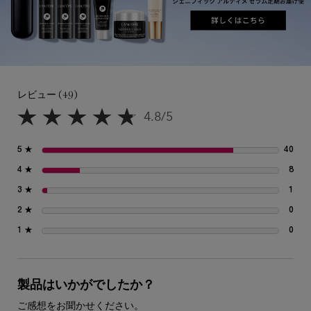
レビュー
レビュー (49)
4.8/5
5星中4.8。
5 ★
40
40
4 ★
8
8 
3 ★
1
1 
2 ★
0
0 
1 ★
0
0 
製品はいかがでしたか？
ご感想をお聞かせください。