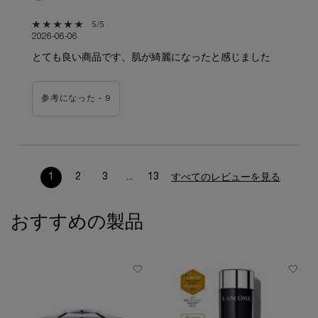
5星中5。
5/5
2026-06-06
とても良い商品です、肌が綺麗になったと感じました
参考になった -
9
1
2
3
...
13
すべてのレビューを見る
ページ 1/13。 現在のページ
おすすめの製品
PDP Slot 1 Section