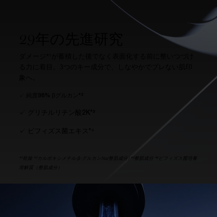
29年の先進研究
ダメージ*¹が蓄積した後でなく表面化する前に整いつづけ
る力に着目。​3つのキー成分で、しなやかでブレない肌印
象へ。​
✓ 純度98% βグルカン*²​
✓ グリチルリチン酸2K*³​​
✓ ビフィズス菌エキス*⁴​
*¹乾燥 *²カルボキシメチル-β-グルカンNa(整肌成分) *³整肌成分 *⁴ビフィズス菌培養
溶解質（整肌成分）