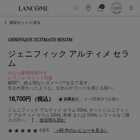
0
カ
カ
0 カート内の製品
ウ
ー
メインコンテンツ
ン
ト
限定セット に戻る
タ
ー
情
報
GENIFIQUE ULTIMATE SERUM
ジェニフィック アルティメ セラ
ム
今なら豪華特典付き​
レフィル ポイント対象
瞬間*¹。絶え間ないダメージ*²を立て直す。
生まれ変わったような、なめらかでハリを感じる肌へ。
18,700円
（税込）
在庫あり
2～5営業日でお届け
ジェニフィック アルティメ セラム 50mL キット​ ジェニフィッ
ク アルティメ セラム 50mL 本体 または 50mL レフィルをご購
入の方へ。​ 【 ...
全説明を読む
4.8/5
（49 件のレビューを見る）