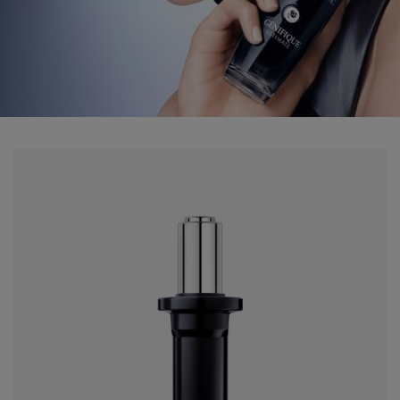
pdp-section-refill