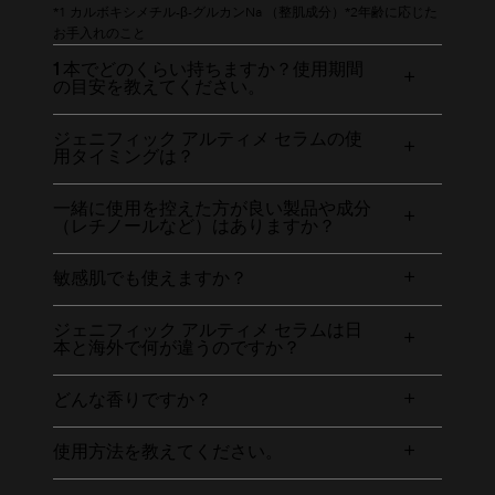
*1 カルボキシメチル-β-グルカンNa （整肌成分）*2年齢に応じた
お手入れのこと
1本でどのくらい持ちますか？使用期間
の目安を教えてください。
ジェニフィック アルティメ セラムの使
用タイミングは？
一緒に使用を控えた方が良い製品や成分
（レチノールなど）はありますか？
敏感肌でも使えますか？
ジェニフィック アルティメ セラムは日
本と海外で何が違うのですか？
どんな香りですか？
使用方法を教えてください。