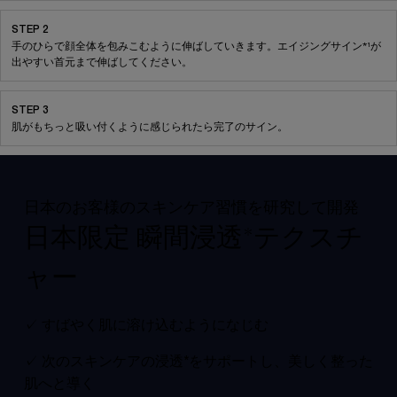
STEP 2
手のひらで顔全体を包みこむように伸ばしていきます。エイジングサイン*¹が
出やすい首元まで伸ばしてください。
STEP 3
肌がもちっと吸い付くように感じられたら完了のサイン。
pdp-section-benefits-highlighted_LayoutSkincare
日本のお客様のスキンケア習慣を研究して開発​
日本限定 瞬間浸透*テクスチ
ャー​
✓ すばやく肌に溶け込むようになじむ​​
✓ 次のスキンケアの浸透*をサポートし、美しく整った
肌へと導く