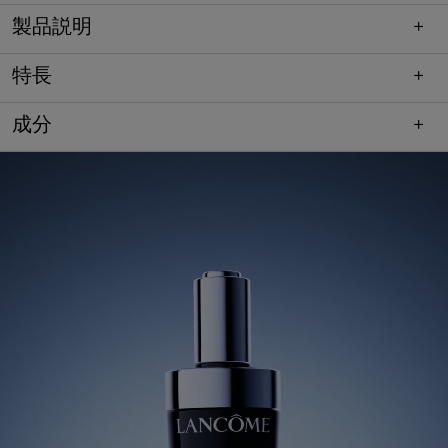
PDP Section - Mobile Accordion
製品説明
特長
成分
pdp-section-quicklinks
PDP Section - Product Description