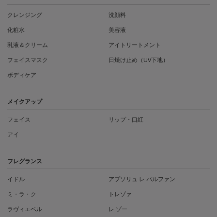
クレンジング
洗顔料
化粧水
美容液
乳液＆クリーム
アイトリートメント
フェイスマスク
日焼け止め（UV下地）
ボディケア
メイクアップ
フェイス
リップ・口紅
アイ
フレグランス
イドル
アプソリュ レ パルファン
ミ・ラ・ク
トレゾァ
ラヴィエベル
レ ゾー