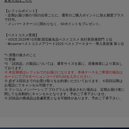
変更方法はこちら
【レフィルポイント】
・定期お届け便の1回の出荷ごとに、通常のご購入ポイントに加え都度プラス
で付与。
・メンバー ステージに関わりなく、50ポイントをプレゼント。
【ベストコスメ受賞】
・VOCE 2025年10月期 国宝級名品ベストコスメ 先行美容液部門 １位
・@cosmeベストコスメアワード2025 ベストブースター・導入美容液 第１位
*1 浸透の速さのこと
*2 乾燥
*3 「試供品」の製品については、通常サイズを基に、容量換算により算出し
ております。​
※ 本定期便はレフィルでのお届けになります、本体ケースをご希望の場合は
カートにてプロモーションコードBTL50を入力ください。
※ 必ず３回目までのお受け取りをお約束いただいております。４回目以降は
お電話にてキャンセル可能です。
※ ランコム メンバーシップ プログラムを退会された場合は、定期お届け便に
関しても自動的にキャンセルとなります。予めご了承下さいませ。
※ 試供品の構成品は急遽変更となる可能性があります。予めご了承下さい。