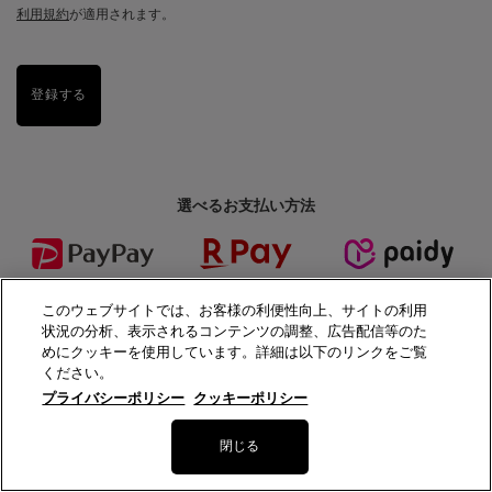
利用規約
が適用されます。
登録する
選べるお支払い方法
PayPayポイントが
楽天ポイントが
分割手数料なしで
貯まる
使える
翌月払い／3回払い
このウェブサイトでは、お客様の利便性向上、サイトの利用
状況の分析、表示されるコンテンツの調整、広告配信等のた
めにクッキーを使用しています。詳細は以下のリンクをご覧
ください。
プライバシーポリシー
クッキーポリシー
代金引換
数量
閉じる
15,950円
（税込）
−
+
ジェニフ
―
カートに入れる