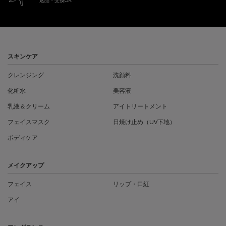
返品・交換OK
フッターナビゲーション
スキンケア
クレンジング
洗顔料
化粧水
美容液
乳液＆クリーム
アイトリートメント
フェイスマスク
日焼け止め（UV下地）
ボディケア
メイクアップ
フェイス
リップ・口紅
アイ