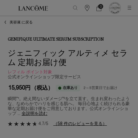
0
カ
カ
0 カート内の製品
ウ
ー
メインコンテンツ
ン
ト
美容液 に戻る
タ
ー
情
報
GENIFIQUE ULTIMATE SERUM SUBSCRIPTION
ジェニフィック アルティメ セラ
ム 定期お届け便
レフィル ポイント対象
公式オンラインショップ限定サービス
15,950円
（税込）
在庫あり
2～5営業日でお届け
瞬間*¹。絶え間ないダメージ*²を立て直す。生まれ変わったよう
な、なめらかでハリを感じる肌へ。 毎日心地よく続けられる豪
華な定期お届け便をご用意しております。公式オンラインショ
ップ ...
全説明を読む
4.7/5
（58 件のレビューを見る）