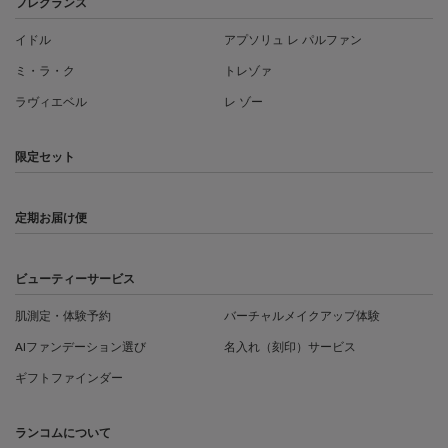
フレグランス
イドル
アプソリュ レ パルファン
ミ・ラ・ク
トレゾァ
ラヴィエベル
レ ゾー
限定セット
定期お届け便
ビューティーサービス
肌測定・体験予約
バーチャルメイクアップ体験
AIファンデーション選び
名入れ（刻印）サービス
ギフトファインダー
ランコムについて