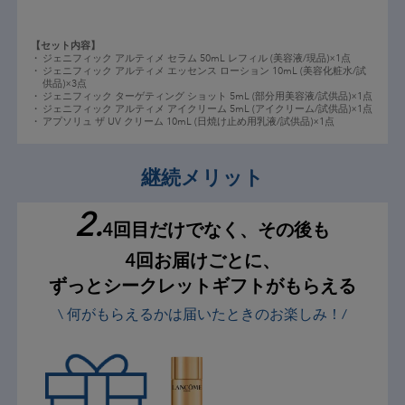
【セット内容】​
・
ジェニフィック アルティメ セラム 50mL レフィル (美容液/現品)×1点
・
ジェニフィック アルティメ エッセンス ローション 10mL (美容化粧水/試
供品)×3点
・
ジェニフィック ターゲティング ショット 5mL (部分用美容液/試供品)×1点
・
ジェニフィック アルティメ アイクリーム 5mL (アイクリーム/試供品)×1点
・
アプソリュ ザ UV クリーム 10mL (日焼け止め用乳液/試供品)×1点​​
継続メリット
2.
4回目だけでなく、その後も
4回お届けごとに、
ずっとシークレットギフトがもらえる
\ 何がもらえるかは届いたときのお楽しみ！/