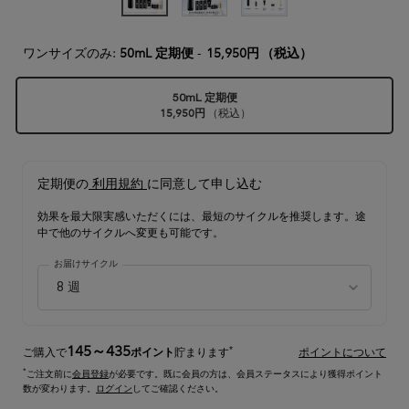
ワンサイズのみ:
50mL 定期便
-
15,950円
（税込）
50mL 定期便
15,950円
（税込）
選択済み
, 1/1
定期便の
利用規約
に同意して申し込む
効果を最大限実感いただくには、最短のサイクルを推奨します。途
中で他のサイクルへ変更も可能です。
お届けサイクル
145～435
*
ご購入で
ポイント
貯まります
ポイントについて
*
ご注文前に
会員登録
が必要です。既に会員の方は、会員ステータスにより獲得ポイント
数が変わります。
ログイン
してご確認ください。