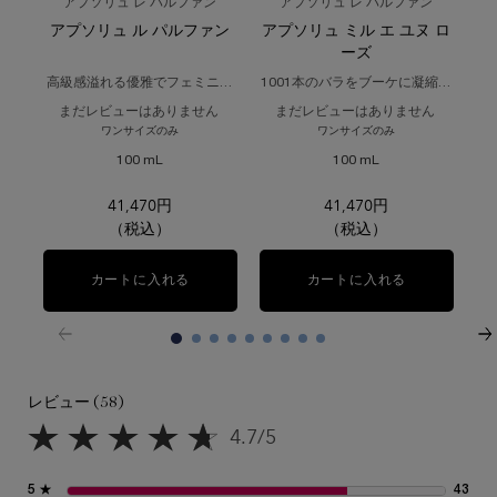
アプソリュ レ パルファン
アプソリュ レ パルファン
アプソリュ ル パルファン
アプソリュ ミル エ ユヌ ロ
ア
ーズ
高級感溢れる優雅でフェミニン
1001本のバラをブーケに凝縮し
砂
な香り。
たようなフレッシュローズの香
まだレビューはありません
まだレビューはありません
り。
ワンサイズのみ
ワンサイズのみ
100 mL
100 mL
41,470円
41,470円
（税込）
（税込）
カートに入れる
アプソリュ ル パルファン
カートに入れる
アプソリュ ミ
レビュー (58)
レビュー
4.7/5
5星中4.7。
5 ★
43
43