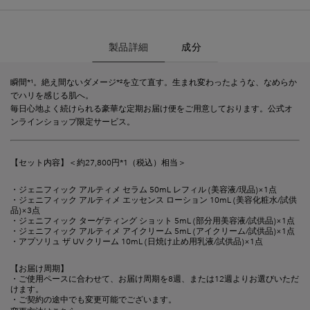
製品詳細
製品詳細
成分
瞬間*¹。絶え間ないダメージ*²を立て直す。生まれ変わったような、なめらか
でハリを感じる肌へ。
毎日心地よく続けられる豪華な定期お届け便をご用意しております。公式オ
ンラインショップ限定サービス。
【セット内容】＜約27,800円*1（税込）相当＞​
・ジェニフィック アルティメ セラム 50mL レフィル (美容液/現品)×1点
・ジェニフィック アルティメ エッセンス ローション 10mL (美容化粧水/試供
品)×3点
・ジェニフィック ターゲティング ショット 5mL (部分用美容液/試供品)×1点
・ジェニフィック アルティメ アイクリーム 5mL (アイクリーム/試供品)×1点
・アプソリュ ザ UV クリーム 10mL (日焼け止め用乳液/試供品)×1点​​
【お届け周期】
・ご使用ペースに合わせて、お届け周期を8週、または12週よりお選びいただ
けます。
・ご契約の途中でも変更可能でございます。