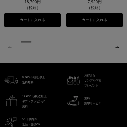
18,700円
7,920円
（税込）
（税込）
カートに入れる
ジェニフィック アルティメ セラム
カートに入れる
タンイドル 
お好きな
8,800円(税込)以上
サンプル３種
送料無料
プレゼント
12,000円(税込)以上
無料
ギフトラッピング
刻印サービス
無料
30日以内の
返品・交換OK