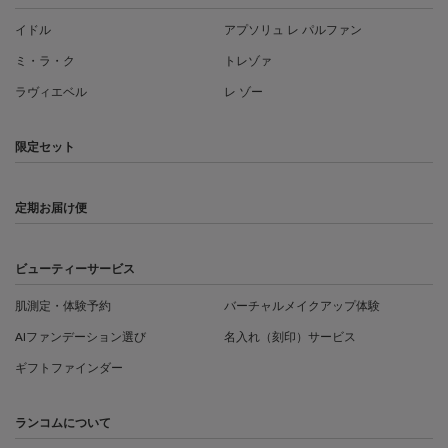
イドル
アプソリュ レ パルファン
ミ・ラ・ク
トレゾァ
ラヴィエベル
レ ゾー
限定セット
定期お届け便
ビューティーサービス
肌測定・体験予約
バーチャルメイクアップ体験
AIファンデーション選び
名入れ（刻印）サービス
ギフトファインダー
ランコムについて