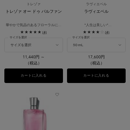
トレゾァ
ラヴィエベル
トレゾァ オー ドゥ パルファン
ラヴィエベル
華やかで気品のあるフローラルに、
"人生は美しい"
アンバーの深みを秘めたロマンティ
思わず微笑みがこぼれる自由の香
(4)
(4)
ックな香り
り。
サイズを選択
サイズを選択
アイリスとパチュリをベースに甘い
グルマンアコードをブレンドした香
水。
11,440円 ～
17,600円
（税込）
（税込）
カートに入れる
トレゾァ オー ドゥ パルファン
カートに入れる
ラヴィエベ