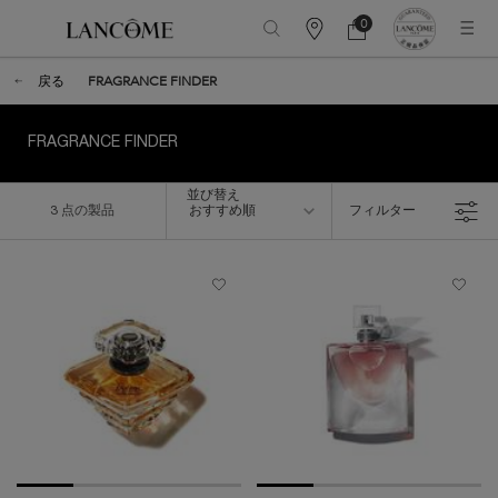
0
カ
カ
0 カート内の製品
ウ
ー
メインコンテンツ
ン
ト
戻る
FRAGRANCE FINDER
タ
ー
情
報
FRAGRANCE FINDER
並び替え
並び替え
3 点の製品
おすすめ順
フィルター
フィルターメニュー