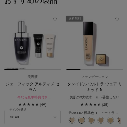
おすすめの製品
送料無料
美容液
ファンデーション
ジェニフィック アルティメ セ
タンイドル ウルトラ ウェア リ
ラム
キッド N
今なら豪華特典付き​
美肌の3大欲求、もう妥協しない​
レフィル ポイント対象
美容液ファンデ級ナチュラルマット
(49)
(25)
瞬間*¹。絶え間ないダメージ*²を立て
ファンデーション
サイズを選択
直す。
BO-02 標準色（ニュートラルベースの少し明るいシェード）
色:
生まれ変わったような、なめらかで
ハリを感じる肌へ。
色を選択してください
{1} の場合
択済み
-02 イエローベースの少し明るいシェード のカラー タンイドル ウルトラ ウェア リキッ
選択済み
PO-01 ピンクオークルの明るいシェード のカラー タンイドル ウルトラ ウェア リ
選択済み
O-03 イエローとオークルのバランスが取れた健康的な明るさのシェード のカ
選択済み
商品バリエーションは在庫切れです, PO-02 ピンクオークルの少し明
選択済み
P-01 ピンクベースの少し明るいシェード のカラー タンイドル 
選択済み
P-00 ピンクベースの明るいシェード のカラー タンイドル
選択済み
BO-01 ニュートラルベースの明るいシェード のカ
選択済み
B-01 イエローベースの明るいシェード のカ
選択済み
O-01 イエローとオークルのバラン
選択済み
BO-02 標準色（ニュートラ
選択済み
O-02 イエローとオー
選択済み
BO-03 ニュー
選択済み
BO-04
選択
PO