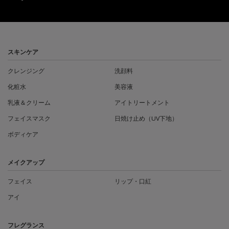
フッターナビゲーション
スキンケア
クレンジング
洗顔料
化粧水
美容液
乳液＆クリーム
アイトリートメント
フェイスマスク
日焼け止め（UV下地）
ボディケア
メイクアップ
フェイス
リップ・口紅
アイ
フレグランス