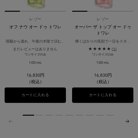
レ ゾー
レ ゾー
オフ ナウ オー ドゥ トワレ
オーバー ザ トップ オー ドゥ
トワレ
喧騒から逃れ、午後の木陰で涼むよ
輝くばかりの笑顔で一日をスター
うな穏やかで落ち着いた香り。
ト。弾けるエネルギーと爽快感を表
まだレビューはありません
(1)
した香り。
ワンサイズのみ
ワンサイズのみ
100 mL
100 mL
16,830円
16,830円
（税込）
（税込）
カートに入れる
オフ ナウ オー ドゥ トワレ
カートに入れる
オーバー ザ