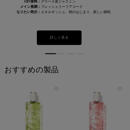
KEY香料：
グラース産ジャスミン
メイン香調：
フレッシュリーフアコード
なりたい気分：
エネルギッシュ、朝のはじまり、新しい挑戦
詳しく見る
おすすめの製品
PDP Slot 1 Section