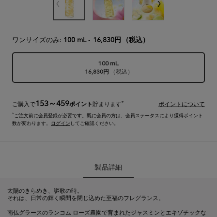
ワンサイズのみ:
100 mL
-
16,830円
（税込）
100 mL
16,830円
（税込）
選択済み
, 1/1
153～459
*
ご購入で
ポイント
貯まります
ポイントについて
*
ご注文前に
会員登録
が必要です。既に会員の方は、会員ステータスにより獲得ポイント
数が変わります。
ログイン
してご確認ください。
製品詳細
製品詳細
太陽のきらめき、謳歌の時。
それは、日常の輝く瞬間を閉じ込めた至福のフレグランス。
南仏グラースのランコム ローズ農園で育まれたジャスミンとエキゾチックな