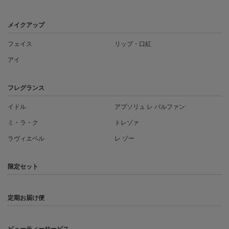
メイクアップ
フェイス
リップ・口紅
アイ
フレグランス
イドル
アプソリュ レ パルファン
ミ・ラ・ク
トレゾァ
ラヴィエベル
レ ゾー
限定セット
定期お届け便