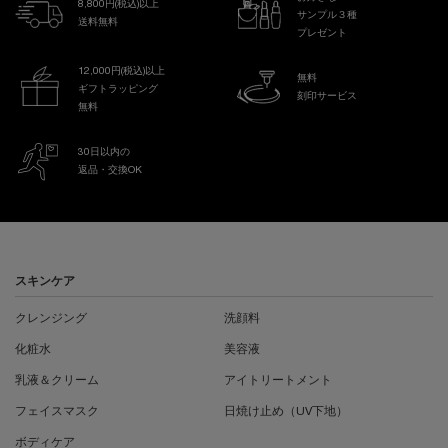
8,800円(税込)以上
サンプル３種
送料無料
プレゼント
12,000円(税込)以上
無料
ギフトラッピング
刻印サービス
無料
30日以内の
返品・交換OK
フッターナビゲーション
スキンケア
クレンジング
洗顔料
化粧水
美容液
乳液＆クリーム
アイトリートメント
フェイスマスク
日焼け止め（UV下地）
ボディケア