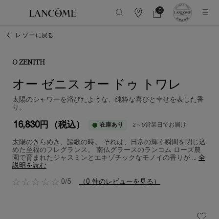
0
カ
カ
0 カート内の製品
ウ
ー
メインコンテンツ
ン
ト
レ ゾー に戻る
タ
ー
情
報
O ZENITH
オー ゼニス オー ドゥ トワレ
太陽のシャワーを浴びたような、純粋な喜びと幸せを表した香
り。
16,830円
（税込）
在庫あり
2～5営業日でお届け
太陽のきらめき、謳歌の時。 それは、日常の輝く瞬間を閉じ込
めた至福のフレグランス。 南仏グラースのランコム ローズ農
園で育まれたジャスミンとエキゾチックなモノイの香りが ...
全
説明を読む
0/5
（0 件のレビューを見る）