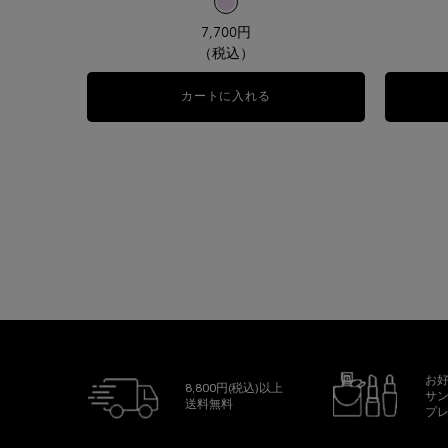
選択済み
00 プリズマティック ライラック のカラー
7,700円
（税込）
カートに入れる
タンイドル ウルトラ ウェア 
お
8,800円(税込)以上
サ
送料無料
プ