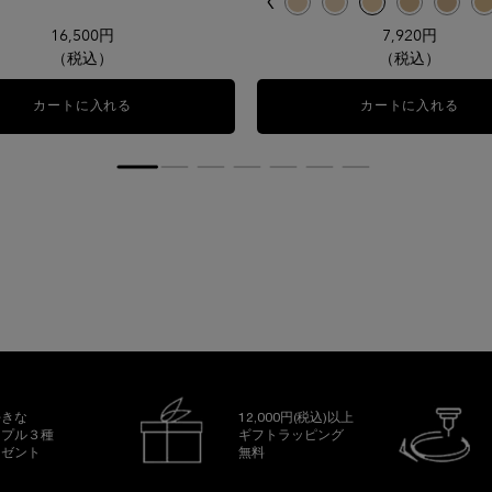
 タンイドル ウルトラ ウェア ハロー ブラー セッティング パウダー、1/1
選択済み
B-02 イエローベースの少し明るいシェード のカラー タンイドル ウルトラ ウェ
選択済み
PO-01 ピンクオークルの明るいシェード のカラー タンイドル ウルトラ 
選択済み
O-03 イエローとオークルのバランスが取れた健康的な明るさのシェ
選択済み
商品バリエーションは在庫切れです, PO-02 ピンクオーク
選択済み
P-01 ピンクベースの少し明るいシェード のカラー タ
選択済み
P-00 ピンクベースの明るいシェード のカラー
選択済み
BO-01 ニュートラルベースの明るいシェ
選択済み
B-01 イエローベースの明るいシ
選択済み
O-01 イエローとオーク
選択済み
BO-02 標準色（
選択済み
O-02 イエ
選択済
BO-0
16,500円
7,920円
（税込）
（税込）
ハロー ブラー セッティング パウダー
カートに入れる
ジェニフィック ターゲティング ショット​
カートに入れる
タン
好きな
12,000円(税込)以上
ンプル３種
ギフトラッピング
レゼント
無料