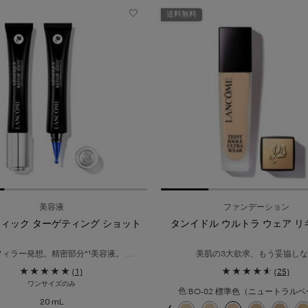
送料無料
美容液
ファンデーション
ィック ターゲティング ショット​
タンイドル ウルトラ ウェア リ
ィラー発想。精密部分*¹美容液。​
美肌の3大欲求、もう妥協しな
狙い撃つ、ショットケア*¹。
美容液ファンデ級ナチュラルマットフ
(1)
(25)
ン
ワンサイズのみ
色:
20 mL
色を選択してください
{1} の場合