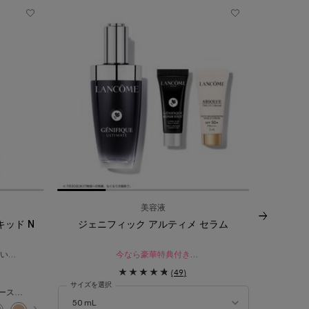
美容液
キッド N
ジェニフィック アルティメ セラム
ジェニフ
い​
今なら豪華特典付き​
科学が生み
ァンデーショ
レフィル ポイント対象
瞬間
(49)
瞬間*¹。絶え間ないダメージ*²を立て直す。
サイズを選択
サイズを
生まれ変わったような、なめらかでハリを感じる肌
BO-02 標準色（ニュートラルベースの少し明るいシェード）
へ。