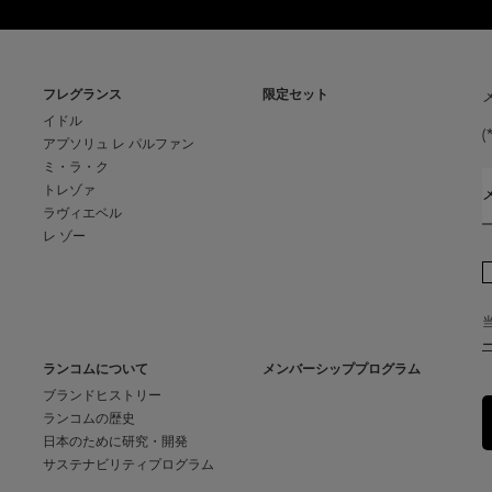
フレグランス
限定セット
イドル
(
アプソリュ レ パルファン
ミ・ラ・ク
トレゾァ
ラヴィエベル
レ ゾー
ランコムについて
メンバーシッププログラム
ブランドヒストリー
ランコムの歴史
日本のために研究・開発
サステナビリティプログラム