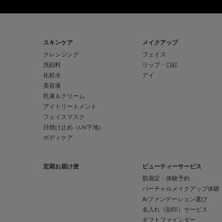
フッターナビゲーション
スキンケア
メイクアップ
クレンジング
フェイス
洗顔料
リップ・口紅
化粧水
アイ
美容液
乳液＆クリーム
アイトリートメント
フェイスマスク
日焼け止め（UV下地）
ボディケア
定期お届け便
ビューティーサービス
肌測定・体験予約
バーチャルメイクアップ体験
AIファンデーション選び
名入れ（刻印）サービス
ギフトファインダー