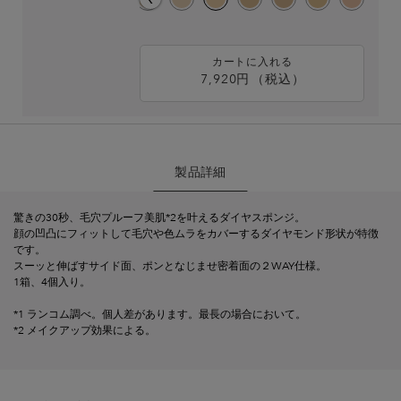
カートに入れる
7,920円
（税込）
タンイドル ウルトラ ウェア
PDP Section - Quicklinks
PDP Section - Product Description
PDP Section - Mobile Accordion
製品詳細
製品詳細
驚きの30秒、毛穴プルーフ美肌*2を叶えるダイヤスポンジ。
顔の凹凸にフィットして毛穴や色ムラをカバーするダイヤモンド形状が特徴
です。
スーッと伸ばすサイド面、ポンとなじませ密着面の２WAY仕様。
1箱、4個入り。
*1 ランコム調べ。個人差があります。最長の場合において。
*2 メイクアップ効果による。