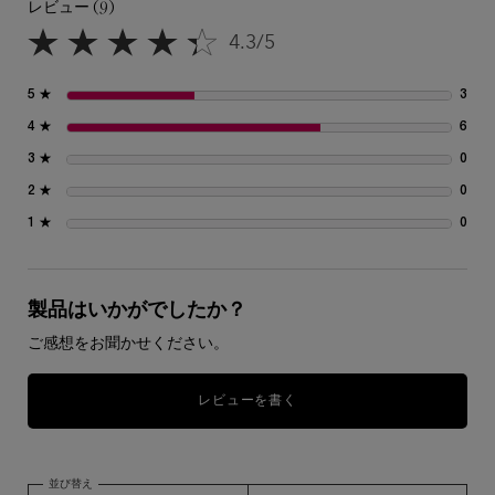
レビュー (9)
PDP Section - Benefits Highlighted
4.3/5
PDP Section - Full Two Column Image
PDP Section - Makeup Shade
PDP Section - Get the Look (Full)
PDP Section - Compare Products
PDP Section - FAQs
レビュー
5星中4.3。
5 ★
3
3 
4 ★
6
6 
3 ★
0
0 
2 ★
0
0 
1 ★
0
0 
製品はいかがでしたか？
ご感想をお聞かせください。
レビューを書く
並び替え