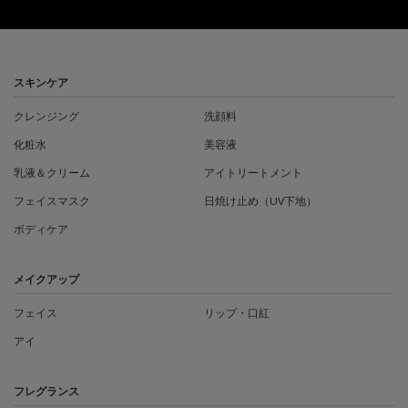
フッターナビゲーション
スキンケア
クレンジング
洗顔料
化粧水
美容液
乳液＆クリーム
アイトリートメント
フェイスマスク
日焼け止め（UV下地）
ボディケア
メイクアップ
フェイス
リップ・口紅
アイ
フレグランス