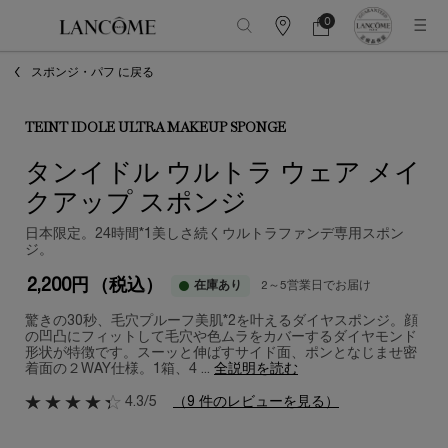
0
カ
カ
0 カート内の製品
ウ
ー
メインコンテンツ
ン
ト
スポンジ・パフ に戻る
タ
ー
情
報
TEINT IDOLE ULTRA MAKEUP SPONGE
タンイドル ウルトラ ウェア メイ
クアップ スポンジ
日本限定。24時間*1美しさ続くウルトラファンデ専用スポン
ジ。
2,200円
（税込）
在庫あり
2～5営業日でお届け
驚きの30秒、毛穴プルーフ美肌*2を叶えるダイヤスポンジ。顔
の凹凸にフィットして毛穴や色ムラをカバーするダイヤモンド
形状が特徴です。スーッと伸ばすサイド面、ポンとなじませ密
着面の２WAY仕様。1箱、4 ...
全説明を読む
4.3/5
（9 件のレビューを見る）