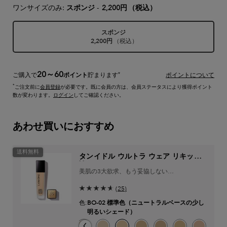
ワンサイズのみ:
スポンジ
-
2,200円
（税込）
スポンジ
2,200円
（税込）
選択済み
, 1/1
20～60
*
ご購入で
ポイント
貯まります
ポイントについて
*
ご注文前に
会員登録
が必要です。既に会員の方は、会員ステータスにより獲得ポイント
数が変わります。
ログイン
してご確認ください。
あわせ買いにおすすめ
送料無料
タンイドル ウルトラ ウェア リキッド
N
美肌の3大欲求、もう妥協しない​
美容液ファンデ級ナチュラルマットファンデ
(25)
ーション
色:
BO-02 標準色（ニュートラルベースの少し
明るいシェード）
色を選択してください
{1} の場合
スの少し明るいシェード のカラー タンイドル ウルトラ ウェア リキッド N、1/14
ンクオークルの明るいシェード のカラー タンイドル ウルトラ ウェア リキッド N、2/14
み
3 イエローとオークルのバランスが取れた健康的な明るさのシェード のカラー タンイドル
選択済み
商品バリエーションは在庫切れです, PO-02 ピンクオークルの少し明るいシェード の
選択済み
P-01 ピンクベースの少し明るいシェード のカラー タンイドル ウルトラ ウェア
選択済み
P-00 ピンクベースの明るいシェード のカラー タンイドル ウルトラ ウ
選択済み
BO-01 ニュートラルベースの明るいシェード のカラー タンイド
選択済み
B-01 イエローベースの明るいシェード のカラー タンイ
選択済み
O-01 イエローとオークルのバランスが取れた少
選択済み
BO-02 標準色（ニュートラルベースの少
選択済み
O-02 イエローとオークルのバラ
選択済み
BO-03 ニュートラルベー
選択済み
BO-04 ニュート
選択済み
PO-03 