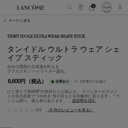
0
カ
カ
0 カート内の製品
ウ
ー
メインコンテンツ
ン
ト
チーク に戻る
タ
ー
情
報
TEINT IDOLE ULTRA WEAR SHAPE STICK
タンイドル ウルトラ ウェア シェ
イプ スティック
自分の理想の立体感を叶える
グラススキン ハイライター誕生。
6,600円
（税込）
在庫あり
2～5営業日でお届け
ひと塗りで長時間*の色持ちと心地よさ。 ラベンダーピグメン
トが光の反射でつやめき 頬や目もとを印象的に彩ります。 * ラ
ンコム調べ。個人差があります。 ...
全説明を読む
0/5
（0 件のレビューを見る）