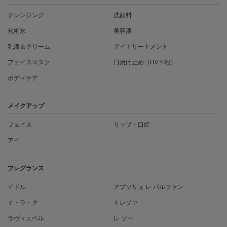
クレンジング
洗顔料
化粧水
美容液
乳液＆クリーム
アイトリートメント
フェイスマスク
日焼け止め（UV下地）
ボディケア
メイクアップ
フェイス
リップ・口紅
アイ
フレグランス
イドル
アプソリュ レ パルファン
ミ・ラ・ク
トレゾァ
ラヴィエベル
レ ゾー