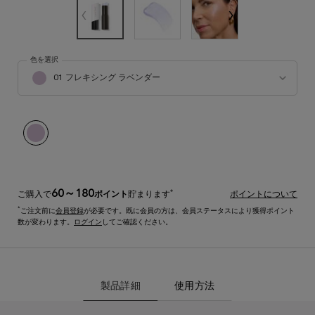
色を選択
タンイドル ウルトラ ウェア シェイプ スティック の 色 を選択してください
01 フレキシング ラベンダー
選択済み
01 フレキシング ラベンダー, 1/1
60～180
*
ご購入で
ポイント
貯まります
ポイントについて
*
ご注文前に
会員登録
が必要です。既に会員の方は、会員ステータスにより獲得ポイント
数が変わります。
ログイン
してご確認ください。
PDP Section - Quicklinks
PDP Section - Product Description
PDP Section - Mobile Accordion
製品詳細
製品詳細
使用方法