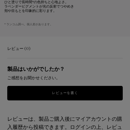
ひと塗りで長時間*の色持ちと心地よさ。
ラベンダーピグメントが光の反射でつやめき
頬や目もとを印象的に彩ります。
* ランコム調べ。個人差があります。
レビュー (0)
PDP Section - Benefits Highlighted
PDP Section - Full Two Column Image
PDP Section - Makeup Shade
PDP Section - Get the Look (Full)
PDP Section - Compare Products
PDP Section - FAQs
レビュー
製品はいかがでしたか？
ご感想をお聞かせください。
レビューを書く
レビューは、製品ご購入後にマイアカウントの購
入履歴から投稿できます。ログインの上、レビュ