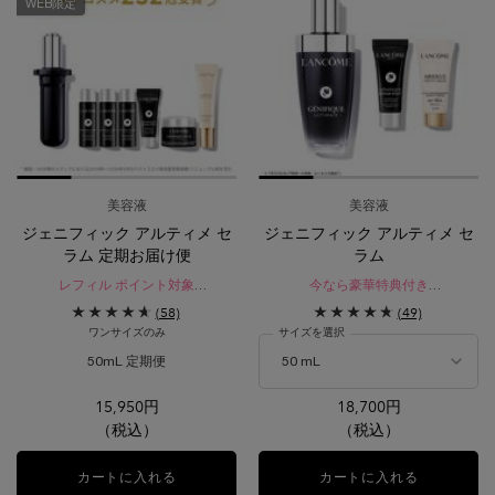
WEB限定
美容液
美容液
ジェニフィック アルティメ セ
ジェニフィック アルティメ セ
ラム 定期お届け便
ラム
レフィル ポイント対象
今なら豪華特典付き​
公式オンラインショップ限定サービ
レフィル ポイント対象
(58)
(49)
ス
瞬間*¹。絶え間ないダメージ*²を立て
ワンサイズのみ
サイズを選択
直す。
生まれ変わったような、なめらかで
50mL 定期便
ハリを感じる肌へ。
選択済み
B-02 イエローベースの少し明るいシェード の
選択済み
PO-01 ピンクオークルの明るいシェード
選択済み
O-03 イエローとオークルのバラ
選択済み
商品バリエーションは在庫切れ
選択済み
P-01 ピンクベース
選択済み
P-00 ピン
選択済
BO-0
15,950円
18,700円
（税込）
（税込）
カートに入れる
ジェニフィック アルティメ セラム 定期お届け便
カートに入れる
ジェニフィ