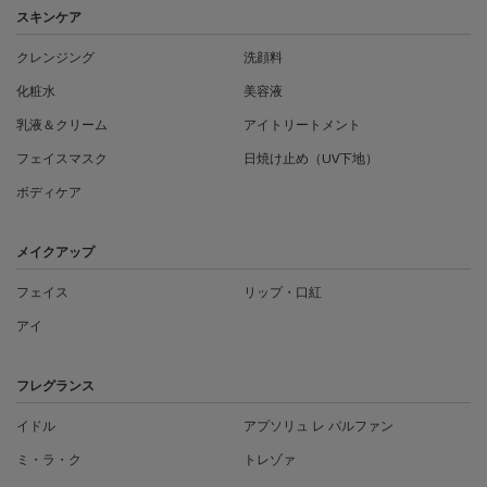
スキンケア
クレンジング
洗顔料
化粧水
美容液
乳液＆クリーム
アイトリートメント
フェイスマスク
日焼け止め（UV下地）
ボディケア
メイクアップ
フェイス
リップ・口紅
アイ
フレグランス
イドル
アプソリュ レ パルファン
ミ・ラ・ク
トレゾァ