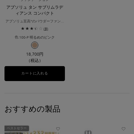
アプソリュ タン サブリムラデ
ィアンス コンパクト
アプソリュ至高*のパウダーファンデ
ーション。優美なる質感と肌の格が
(8)
一段あがるような仕上がり。
100-P 明るめのピンク
色:
利用可能な1色
選択済み
100-P 明るめのピンク のカラー アプソリュ タン サブリムラ
18,700円
（税込）
カートに入れる
アプソリュ タン サブリムラディアンス コンパク
おすすめの製品
ベストセラー