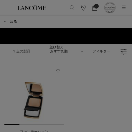
0
カ
カ
0 カート内の製品
ウ
ー
メインコンテンツ
ン
ト
戻る
タ
ー
情
報
並び替え
並び替え
1 点の製品
おすすめ順
フィルター
フィルターメニュー
ファンデーション