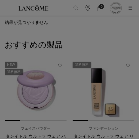
0
カ
カ
0 カート内の製品
ウ
ー
メインコンテンツ
ン
ト
結果が見つかりません
タ
ー
情
報
おすすめの製品
NEW
送料無料
送料無料
フェイスパウダー
ファンデーション
タンイドル ウルトラ ウェア ハ
タンイドル ウルトラ ウェア リ