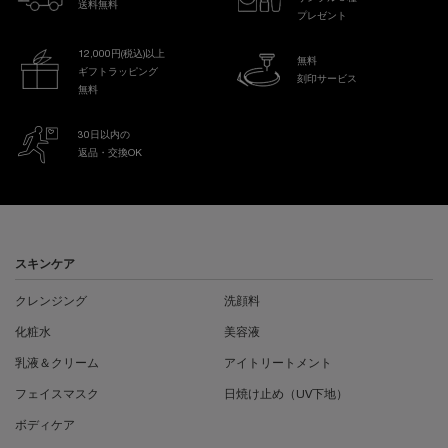
送料無料
プレゼント
12,000円(税込)以上
無料
ギフトラッピング
刻印サービス
無料
30日以内の
返品・交換OK
フッターナビゲーション
スキンケア
クレンジング
洗顔料
化粧水
美容液
乳液＆クリーム
アイトリートメント
フェイスマスク
日焼け止め（UV下地）
ボディケア