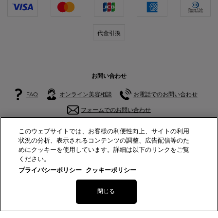
代金引換
お問い合わせ
FAQ
オンライン美容相談
お電話でのお問い合わせ
フォームでのお問い合わせ
このウェブサイトでは、お客様の利便性向上、サイトの利用
公式アカウント
状況の分析、表示されるコンテンツの調整、広告配信等のた
めにクッキーを使用しています。詳細は以下のリンクをご覧
ください。
プライバシーポリシー
クッキーポリシー
© Lancôme
閉じる
サイトマップ
特定商取引法に基づく表示
利用規約
プライバシーポリシー
美容部員新卒採用