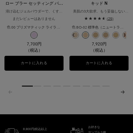
ロー ブラー セッティング パウ
キッド N
ダー
溶け込むジェルパウダーで、くすみ
美肌の3大欲求、もう妥協しない​
*¹を忘れる透光肌へ。
美容液ファンデ級ナチュラルマット
まだレビューはありません
(25)
ファンデーション
00 プリズマティック ライラック
BO-02 標準色（ニュートラルベースの少し明るいシェード）
色:
色:
利用可能な1色
色を選択してください
{1} の場合
択済み
-02 イエローベースの少し明るいシェード のカラー タンイドル ウルトラ ウェア リキッ
選択済み
PO-01 ピンクオークルの明るいシェード のカラー タンイドル ウルトラ ウェア リ
選択済み
O-03 イエローとオークルのバランスが取れた健康的な明るさのシェード のカ
選択済み
商品バリエーションは在庫切れです, PO-02 ピンクオークルの少し明
選択済み
00 プリズマティック ライラック のカラー タンイドル ウルトラ
選択済み
P-01 ピンクベースの少し明るいシェード のカラー タンイドル 
選択済み
P-00 ピンクベースの明るいシェード のカラー タンイドル
選択済み
BO-01 ニュートラルベースの明るいシェード のカ
選択済み
B-01 イエローベースの明るいシェード のカ
選択済み
O-01 イエローとオークルのバラン
選択済み
BO-02 標準色（ニュートラ
選択済み
O-02 イエローとオー
選択済み
BO-03 ニュー
選択済み
BO-04
選択
PO
7,700円
7,920円
（税込）
（税込）
カートに入れる
タンイドル ウルトラ ウェア ハロー ブラー セッ
カートに入れる
タンイドル 
お好きな
8,800円(税込)以上
サンプル３種