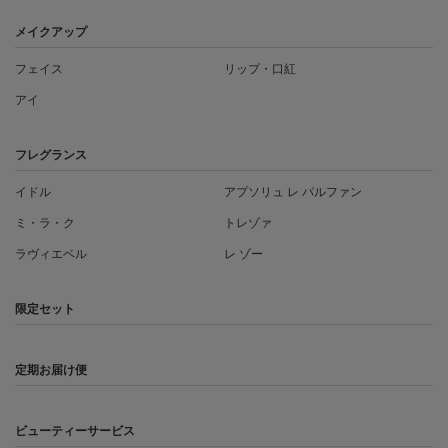
メイクアップ
フェイス
リップ・口紅
アイ
フレグランス
イドル
アプソリュ レ パルファン
ミ・ラ・ク
トレゾァ
ラヴィエベル
レ ゾー
限定セット
定期お届け便
ビューティーサービス