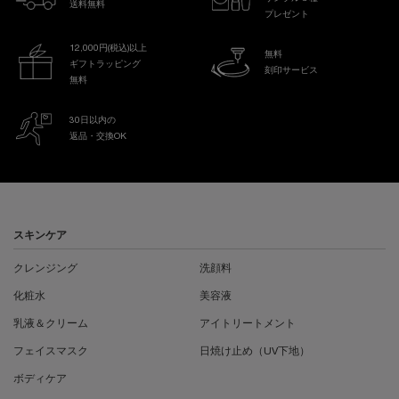
送料無料
プレゼント
12,000円(税込)以上
無料
ギフトラッピング
刻印サービス
無料
30日以内の
返品・交換OK
フッターナビゲーション
スキンケア
クレンジング
洗顔料
化粧水
美容液
乳液＆クリーム
アイトリートメント
フェイスマスク
日焼け止め（UV下地）
ボディケア