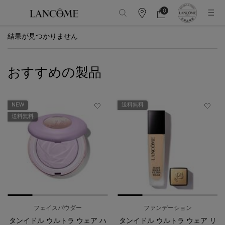
0
カ
カ
0 カート内の製品
ウ
ー
メインコンテンツ
ン
ト
結果が見つかりません
タ
ー
情
報
おすすめの製品
NEW
送料無料
送料無料
フェイスパウダー
ファンデーション
タンイドル ウルトラ ウェア ハ
タンイドル ウルトラ ウェア リ