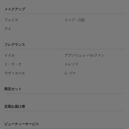
メイクアップ
フェイス
リップ・口紅
アイ
フレグランス
イドル
アプソリュ レ パルファン
ミ・ラ・ク
トレゾァ
ラヴィエベル
レ ゾー
限定セット
定期お届け便
ビューティーサービス