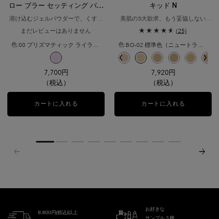
ロー ブラー セッティング パウ
キッド N
ダー
溶け込むジェルパウダーで、くすみ
美肌の3大欲求、もう妥協しない​
*¹を忘れる透光肌へ。
美容液ファンデ級ナチュラルマット
まだレビューはありません
(25)
ファンデーション
00 プリズマティック ライラック
BO-02 標準色（ニュートラルベースの少し明るいシェード）
色:
色:
利用可能な1色
色を選択してください
{1} の場合
択済み
-02 イエローベースの少し明るいシェード のカラー タンイドル ウルトラ ウェア リキッ
選択済み
PO-01 ピンクオークルの明るいシェード のカラー タンイドル ウルトラ ウェア リ
選択済み
O-03 イエローとオークルのバランスが取れた健康的な明るさのシェード のカ
選択済み
商品バリエーションは在庫切れです, PO-02 ピンクオークルの少し明
選択済み
00 プリズマティック ライラック のカラー タンイドル ウルトラ
選択済み
P-01 ピンクベースの少し明るいシェード のカラー タンイドル 
選択済み
P-00 ピンクベースの明るいシェード のカラー タンイドル
選択済み
BO-01 ニュートラルベースの明るいシェード のカ
選択済み
B-01 イエローベースの明るいシェード のカ
選択済み
O-01 イエローとオークルのバラン
選択済み
BO-02 標準色（ニュートラ
選択済み
O-02 イエローとオー
選択済み
BO-03 ニュー
選択済み
BO-04
選択
PO
7,700円
7,920円
（税込）
（税込）
カートに入れる
タンイドル ウルトラ ウェア ハロー ブラー セッ
カートに入れる
タンイドル 
お好きな
8,800円(税込)以上
サンプル３種