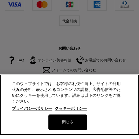
代金引換
お問い合わせ
FAQ
オンライン美容相談
お電話でのお問い合わせ
フォームでのお問い合わせ
このウェブサイトでは、お客様の利便性向上、サイトの利用
公式アカウント
状況の分析、表示されるコンテンツの調整、広告配信等のた
めにクッキーを使用しています。詳細は以下のリンクをご覧
ください。
プライバシーポリシー
クッキーポリシー
© Lancôme
閉じる
サイトマップ
特定商取引法に基づく表示
利用規約
プライバシーポリシー
美容部員新卒採用