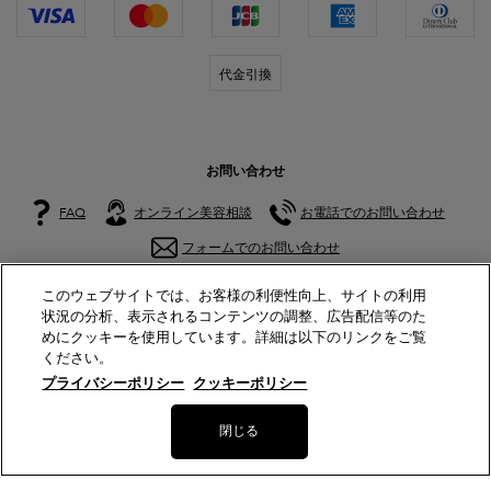
代金引換
お問い合わせ
FAQ
オンライン美容相談
お電話でのお問い合わせ
フォームでのお問い合わせ
このウェブサイトでは、お客様の利便性向上、サイトの利用
公式アカウント
状況の分析、表示されるコンテンツの調整、広告配信等のた
めにクッキーを使用しています。詳細は以下のリンクをご覧
ください。
プライバシーポリシー
クッキーポリシー
© Lancôme
閉じる
サイトマップ
特定商取引法に基づく表示
利用規約
プライバシーポリシー
美容部員新卒採用