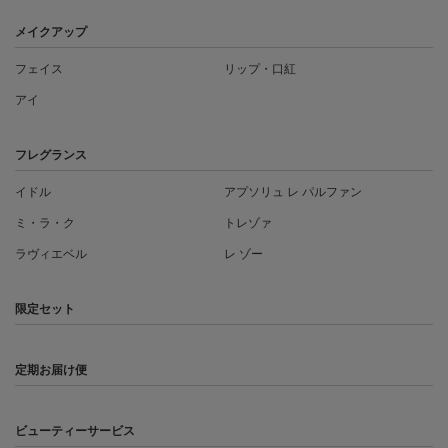
メイクアップ
フェイス
リップ・口紅
アイ
フレグランス
イドル
アプソリュ レ パルファン
ミ・ラ・ク
トレゾァ
ラヴィエベル
レ ゾー
限定セット
定期お届け便
ビューティーサービス