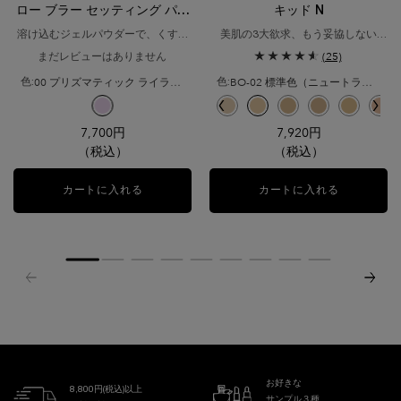
ロー ブラー セッティング パウ
キッド N
ダー
溶け込むジェルパウダーで、くすみ
美肌の3大欲求、もう妥協しない​
*¹を忘れる透光肌へ。
美容液ファンデ級ナチュラルマット
まだレビューはありません
(25)
ファンデーション
00 プリズマティック ライラック
BO-02 標準色（ニュートラルベースの少し明るいシェード）
色:
色:
利用可能な1色
色を選択してください
{1} の場合
択済み
-02 イエローベースの少し明るいシェード のカラー タンイドル ウルトラ ウェア リキッ
選択済み
PO-01 ピンクオークルの明るいシェード のカラー タンイドル ウルトラ ウェア リ
選択済み
O-03 イエローとオークルのバランスが取れた健康的な明るさのシェード のカ
選択済み
商品バリエーションは在庫切れです, PO-02 ピンクオークルの少し明
選択済み
00 プリズマティック ライラック のカラー タンイドル ウルトラ
選択済み
P-01 ピンクベースの少し明るいシェード のカラー タンイドル 
選択済み
P-00 ピンクベースの明るいシェード のカラー タンイドル
選択済み
BO-01 ニュートラルベースの明るいシェード のカ
選択済み
B-01 イエローベースの明るいシェード のカ
選択済み
O-01 イエローとオークルのバラン
選択済み
BO-02 標準色（ニュートラ
選択済み
O-02 イエローとオー
選択済み
BO-03 ニュー
選択済み
BO-04
選択
PO
7,700円
7,920円
（税込）
（税込）
カートに入れる
タンイドル ウルトラ ウェア ハロー ブラー セッ
カートに入れる
タンイドル 
お好きな
8,800円(税込)以上
サンプル３種