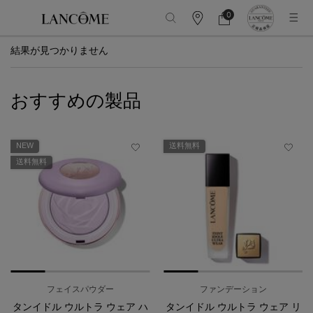
0
カ
カ
0 カート内の製品
ウ
ー
メインコンテンツ
ン
ト
結果が見つかりません
タ
ー
情
報
おすすめの製品
NEW
送料無料
送料無料
フェイスパウダー
ファンデーション
タンイドル ウルトラ ウェア ハ
タンイドル ウルトラ ウェア リ