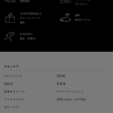
送料無料
プレゼント
12,000円(税込)以上
無料
ギフトラッピング
刻印サービス
無料
30日以内の
返品・交換OK
フッターナビゲーション
スキンケア
クレンジング
洗顔料
化粧水
美容液
乳液＆クリーム
アイトリートメント
フェイスマスク
日焼け止め（UV下地）
ボディケア