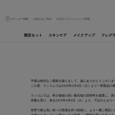
カウンター情報
お知らせ／FAQ
公式オンラインショップ特典
限定セット
スキンケア
メイクアップ
フレグ
メインコンテンツ
平素は格別なご愛顧を賜りまして、誠にありがとうございま
この度、ランコムでは2025年3月4日（火）より一部製品
ランコムでは、希少価値の高い最先端の原材料を厳選し、高
高騰を受け、来る2025年3月4日（火）より、下記のとお
世界で最も高い美への意識を持つ皆様に、より一層ご満足い