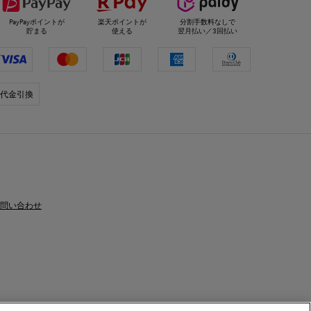
PayPayポイントが
楽天ポイントが
分割手数料なしで
貯まる
使える
翌月払い／3回払い
代金引換
問い合わせ
く表示
利用規約
プライバシーポリシー
美容部員新卒採用