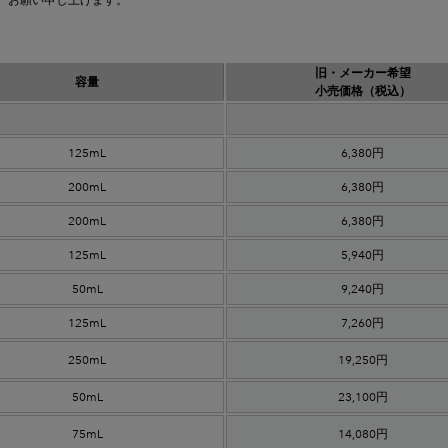
、お願い申し上げます。
旧・メーカー希望
容量
小売価格（税込）
125mL
6,380円
200mL
6,380円
200mL
6,380円
125mL
5,940円
50mL
9,240円
125mL
7,260円
250mL
19,250円
50mL
23,100円
75mL
14,080円