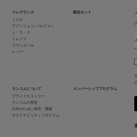
フレグランス
限定セット
イドル
(
アプソリュ レ パルファン
ミ・ラ・ク
トレゾァ
ラヴィエベル
レ ゾー
ランコムについて
メンバーシッププログラム
ブランドヒストリー
ランコムの歴史
日本のために研究・開発
サステナビリティプログラム