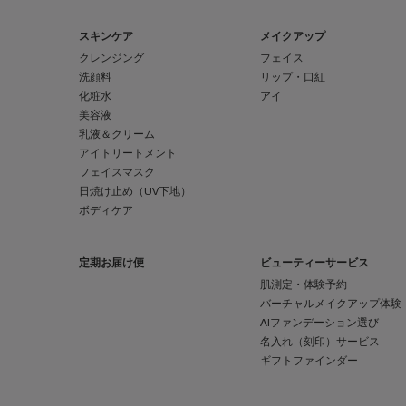
フッターナビゲーション
スキンケア
メイクアップ
クレンジング
フェイス
洗顔料
リップ・口紅
化粧水
アイ
美容液
乳液＆クリーム
アイトリートメント
フェイスマスク
日焼け止め（UV下地）
ボディケア
定期お届け便
ビューティーサービス
肌測定・体験予約
バーチャルメイクアップ体験
AIファンデーション選び
名入れ（刻印）サービス
ギフトファインダー