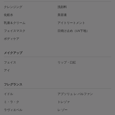
クレンジング
洗顔料
化粧水
美容液
乳液＆クリーム
アイトリートメント
フェイスマスク
日焼け止め（UV下地）
ボディケア
メイクアップ
フェイス
リップ・口紅
アイ
フレグランス
イドル
アプソリュ レ パルファン
ミ・ラ・ク
トレゾァ
ラヴィエベル
レ ゾー