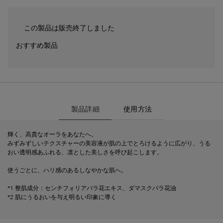
この製品は販売終了しました
おすすめ製品
製品詳細
製品詳細
使用方法
輝く、高貴なオーラをあなたへ。
みずみずしいテクスチャーの美容液が肌の上でとろけるように広がり、うる
おい透明感あふれる、凛とした美しさを呼び起こします。
使うごとに、ハリ感のあるしなやかな肌へ。
*1 整肌成分：センチフォリアバラ花エキス、ダマスクバラ花油
*2 肌にうるおいを与え明るい印象に導く