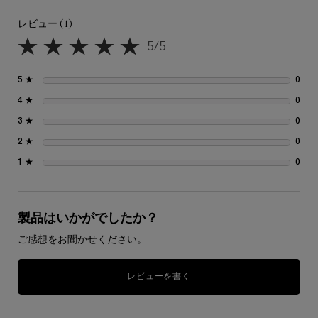
レビュー (1)
PDP Slot 1 Section
5/5
レビュー
5星中5。
5 ★
0
0 
4 ★
0
0 
3 ★
0
0 
2 ★
0
0 
1 ★
0
0 
製品はいかがでしたか？
ご感想をお聞かせください。
レビューを書く