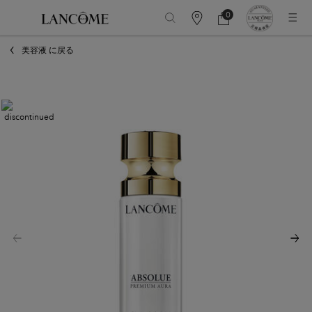
0
カ
カ
0 カート内の製品
ウ
ー
メインコンテンツ
ン
ト
美容液 に戻る
タ
ー
情
報