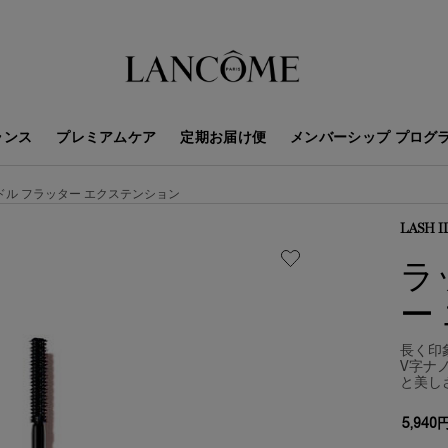
ランス
プレミアムケア
定期お届け便
メンバーシップ プログ
ドル フラッター エクステンション
LASH 
ラ
ー
長く印
V字ナ
と美し
5,940