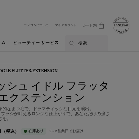
ランコムについて
マイアカウント
カート
0
0 カート内の製品
ラム
ビューティー サービス
検索...
IDOLE FLUTTER EXTENSION
ッシュ イドル フラッタ
 エクステンション
象的なまつ毛で、ドラマティックな目元を演出。
ノブラシが叶えるロングな仕上がりで、あなただけの強さ
さを。
在庫あり
2～5営業日でお届け
円
（税込）