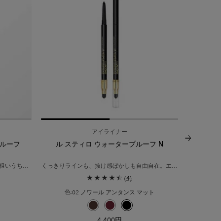
アイライナー
プルーフ
ル スティロ ウォータープルーフ N
イドル
狙いうち。
くっきりラインも、抜け感ぼかしも自由自在。エレ
自分だけの
1キープ。
ガントな目もと、１日中*美しく。
に。
(4)
02 ノワール アンタンス マット
色:
色を選択してください
{1} の場合
色を選択してください
ー ブラック のカラー ラッシュ イドル ウォータープルーフ、1/1
選択済み
03 ショコラ マット のカラー ル スティロ ウォー
選択済み
10 ルビー フィーバー のカラー ル スティ
選択済み
02 ノワール アンタンス マット の
4,400円