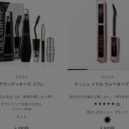
マスカラ
マスカラ
グランディオーズ コフレ
ラッシュ イドル ウォーター
広がるまつげ、絶世の美しさへ導く、グ
自分だけの強さと美しさへ。1本1本を
ランディオーズ コフレ。
ケアしながら、仕上がりを24時間*
まだレビューはありません
(5)
と用美容液とアイライナーがセットに。​
ワンサイズのみ
01 グロッシー ブラック
色:
キット
利用可能な1色
ドル、1/2
シュ イドル、2/2
選択済み
01 グロッシ
6,490円
5,940円