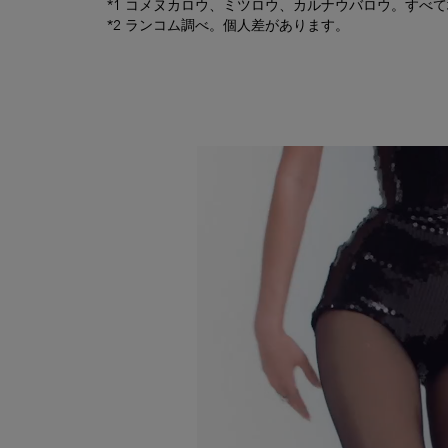
*1 コメヌカロウ、ミツロウ、カルナウバロウ。すべて増
*2 ランコム調べ。個人差があります。​
PDP Product description section