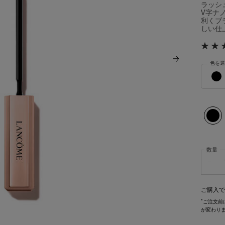
ラッシ
V字ナ
利くブ
しい仕上 
色を選
ラッシュ
選択済
01 ト
数量
−
ご購入で
*
ご注文前
が変わり