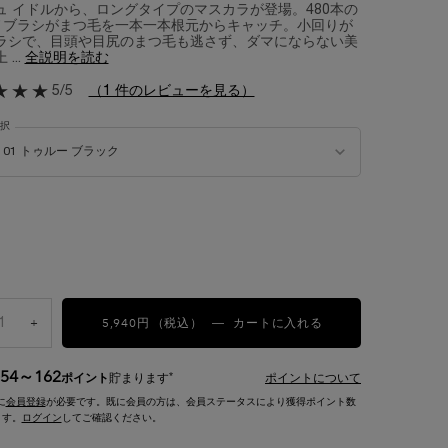
ュ イドルから、ロングタイプのマスカラが登場。​ 480本の
ノブラシがまつ毛を一本一本根元からキャッチ。​​ 小回りが
ラシで、目頭や目尻のまつ毛も逃さず、ダマにならない美
...
全説明を読む
5/5
（1 件のレビューを見る）
択
 イドル フラッター エクステンション の 色 を選択してください
01 トゥルー ブラック​
み
ゥルー ブラック​, 1/1
5,940円
（税込）
+
ラッシュ イドル フ
―
カートに入れる
54～162
*
ポイント
貯まります
ポイントについて
に
会員登録
が必要です。既に会員の方は、会員ステータスにより獲得ポイント数
ます。
ログイン
してご確認ください。