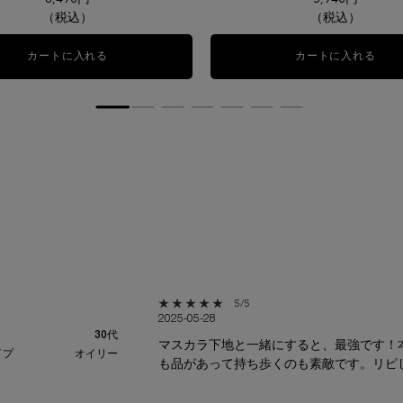
（税込）
（税込）
カートに入れる
グランディオーズ コフレ
カートに入れる
ラッ
5星中5。
 5 出演者
5/5
2025-05-28
 4 出演者
30代
マスカラ下地と一緒にすると、最強です！
 3 出演者
イプ
オイリー
も品があって持ち歩くのも素敵です。リピ
 2 出演者