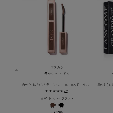
マスカラ
ラッシュ イドル
自分だけの強さと美しさへ。１本１本を狙いうち。​
扇のように
ケアしながら、仕上がりを24時間*1キープ。
(2)
人気の目も
02 トゥルー ブラウン
色:
色を選択してください
{1} の場合
選択済み
02 トゥルー ブラウン のカラー ラッシュ イ
選択済み
01 グロッシー ブラック のカラー ラッ
5,940円