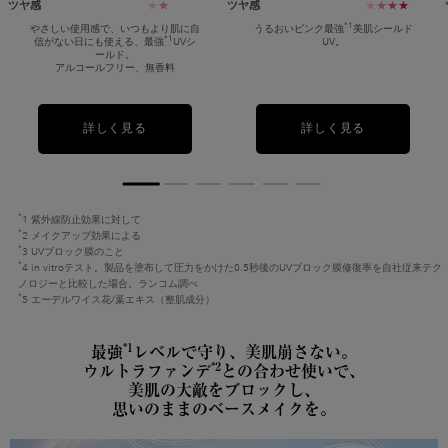
ツヤ感
★
★
ツヤ感
★
★
★
★
*1
やさしい使用感で、いつもより肌に自
うるおいピンク最強
美肌シールド
*1
信がない日にも使える、最強
UVシ
UV。
ールド。
アルコールフリー、無香料
詳しく見る
詳しく見る
*
1 紫外線防止効果に対して
*
2 メイクアップ効果による
*
3 UVブロック膜のこと
*
4 in vitroテスト。製品を塗布して圧力をかけた0.5秒後のUVブロック膜修復率を自社従来テク
ノロジーと比較した場合。ランコム調べ
*
5 エーデルワイス花/葉エキス（整肌成分）
*1
最強
レベルで守り、美肌崩さない。
*2
ウルトラファンデ
との合わせ使いで、
美肌の大敵をブロックし、
思いのままのベースメイクを。