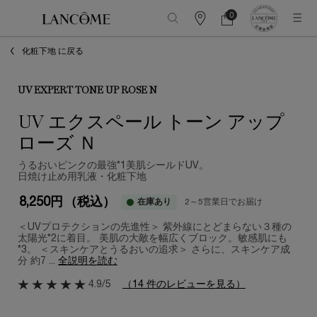
0
カ
カ
0 カート内の製品
ウ
ー
メインコンテンツ
ン
ト
化粧下地 に戻る
タ
ー
情
報
UV EXPERT TONE UP ROSE N
UV エクスペール トーン アップ
ローズ Ｎ
うるおいピンクの最強*1美肌シールドUV。
日焼け止め用乳液・化粧下地​
8,250円
（税込）
在庫あり
2～5営業日でお届け
＜UVプロテクションの先進性＞ 紫外線にとどまらない３種の
太陽光*2に着目。 美肌の大敵を幅広くブロック。敏感肌にも
*3。 ＜スキンケアとうるおいの追求＞ さらに、スキンケア成
分 約7 ...
全説明を読む
4.9/5
（14 件のレビューを見る）