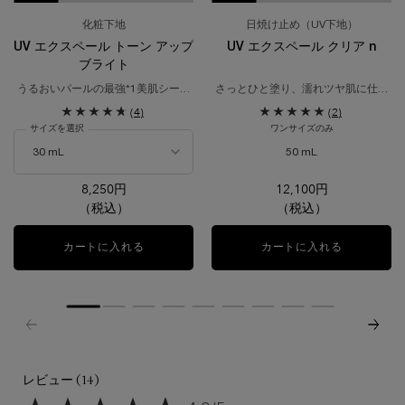
化粧下地
日焼け止め（UV下地）
UV エクスペール トーン アップ
UV エクスペール クリア n
ブライト
うるおいパールの最強*1美肌シール
さっとひと塗り、濡れツヤ肌に仕立
ドUV。
てる「クリア」。
(4)
(2)
植物由来のスキンケア成分配合*1で
サイズを選択
ワンサイズのみ
素肌を守る。
日焼け止め用乳液
50 mL
8,250円
12,100円
（税込）
（税込）
カートに入れる
UV エクスペール トーン アップ ブライト
カートに入れる
UV エクス
レビュー (14)
レビュー