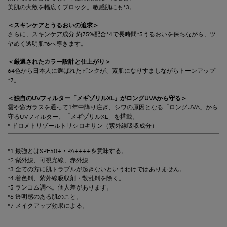
美肌の大敵を幅広くブロック。敏感肌にも*3。
＜スキンケアとうるおいの追求＞
さらに、スキンケア成分 約75%配合*4で長時間*5うるおいを保ちながら、ツ
ヤめく透明肌*6へ導きます。
＜厳選されたカラー設計と仕上がり＞
64色から日本人に選ばれたピンクが、素肌になりすましながらトーンアップ
*7。
＜独自のUVフィルター「メギゾリルXL」がロングUVAから守る＞
雲や窓ガラスを通って1年中降り注ぎ、シワの原因となる「ロングUVA」から
守るUVフィルター、「メギゾリルXL」を搭載。
* ドロメトリゾールトリシロキサン（紫外線吸収成分）
*1 最強とはSPF50+・PA++++を意味する。
*2 紫外線、可視光線、赤外線
*3 全ての方に肌トラブルが起きないというわけではありません。
*4 着色剤、紫外線吸収剤・散乱剤を除く。
*5 ランコム調べ。個人差があります。
*6 透明感のある肌のこと。
*7 メイクアップ効果による。