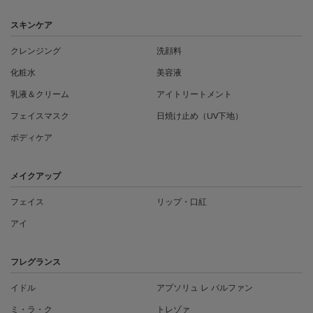
フッターナビゲーション
スキンケア
クレンジング
洗顔料
化粧水
美容液
乳液＆クリーム
アイトリートメント
フェイスマスク
日焼け止め（UV下地）
ボディケア
メイクアップ
フェイス
リップ・口紅
アイ
フレグランス
イドル
アプソリュ レ パルファン
ミ・ラ・ク
トレゾァ