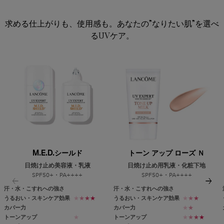
PDP Product description section
求める仕上がりも、使用感も。あなたの”なりたい肌”を選べ
るUVケア。
M.E.D.シールド
トーン アップ ローズ Ｎ
日焼け止め美容液・乳液
日焼け止め用乳液・化粧下地
SPF50+・PA++++
SPF50+・PA++++
汗・水・こすれへの強さ
汗・水・こすれへの強さ
うるおい・スキンケア効果
★
★
★
★
うるおい・スキンケア効果
★
★
★
カバー力
カバー力
★
★
トーンアップ
★
トーンアップ
★
★
★
★