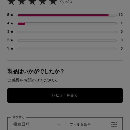
4.9/5
5星中4.9。
5 ★
13
13
4 ★
1
1 
3 ★
0
0 
2 ★
0
0 
1 ★
0
0 
製品はいかがでしたか？
ご感想をお聞かせください。
レビューを書く
並び替え
フィルタ条件