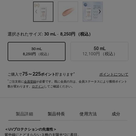
選択されたサイズ:
30 mL
-
8,250円
（税込）
50 mL
30 mL
12,100円
（税込）
選択済み
, 2/2
8,250円
（税込）
選択済み
, 1/2
75～225
*
ご購入で
ポイント
貯まります
ポイントについて
*
ご注文前に
会員登録
が必要です。既に会員の方は、会員ステータスにより獲得ポイント
数が変わります。
ログイン
してご確認ください。
製品詳細
製品詳細
製品特長
使用方法
成分
＜UVプロテクションの先進性＞
紫外線にとどまらない３種の太陽光*2に着目。