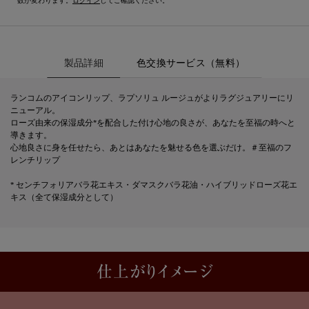
数が変わります。
ログイン
してご確認ください。
製品詳細
製品詳細
色交換サービス（無料）​
ランコムのアイコンリップ、ラプソリュ ルージュがよりラグジュアリーにリ
ニューアル。
ローズ由来の保湿成分*を配合した付け心地の良さが、あなたを至福の時へと
導きます。
心地良さに身を任せたら、あとはあなたを魅せる色を選ぶだけ。＃至福のフ
レンチリップ
* センチフォリアバラ花エキス・ダマスクバラ花油・ハイブリッドローズ花エ
キス（全て保湿成分として）
PDP Product description section
仕上がりイメージ