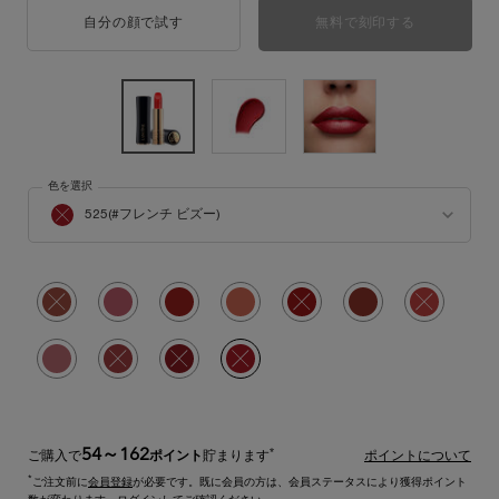
自分の顔で試す
ラプソリュ ルージュ クリーム
無料で刻印する
色を選択
ラプソリュ ルージュ クリーム の 色 を選択してください
525(#フレンチ ビズー)
商品バリエーションは在庫切れです, 525(#フレンチ ビズー)
選択済み
商品バリエーションは在庫切れです, 274(#フレンチ ティー), 1/11
選択済み
264(#プテートル), 2/11
選択済み
196(#フレンチ タッチ), 3/11
選択済み
120(#コールミー シエナ), 4/11
選択済み
商品バリエーションは在庫切れです, 16
選択済み
118(#フレンチ クール), 6
選択済み
商品バリエーショ
選択済み
276(#タイムレス ロマンス), 8/11
選択済み
商品バリエーションは在庫切れです, 888(#フレンチ アイドル), 9/1
選択済み
商品バリエーションは在庫切れです, 148(#ビズー ビズー),
選択済み
商品バリエーションは在庫切れです, 525(#フレン
54～162
*
ご購入で
ポイント
貯まります
ポイントについて
*
ご注文前に
会員登録
が必要です。既に会員の方は、会員ステータスにより獲得ポイント