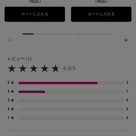
（税込）
（税込）
カートに入れる
ラプソリュ ルージュ ラ バーズ ロージー
カートに入れる
ラプソリュ
レビュー (4)
レビュー
4.8/5
5星中4.8。
5 ★
3
3 
4 ★
1
1 
3 ★
0
0 
2 ★
0
0 
1 ★
0
0 