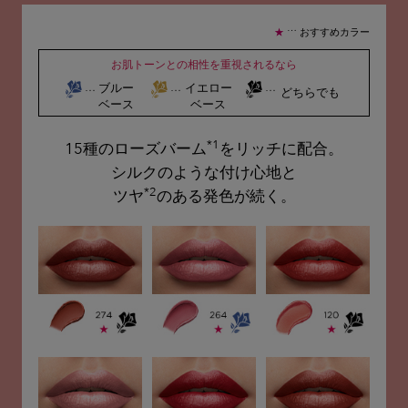
…
★
おすすめカラー
お肌トーンとの相性を重視されるなら
ブルー
イエロー
…
…
…
どちらでも
ベース
ベース
*1
15種のローズバーム
をリッチに配合。
シルクのような付け心地と
*2
ツヤ
のある発色が続く。