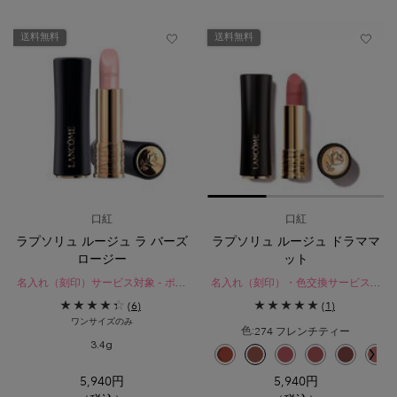
送料無料
送料無料
口紅
口紅
ラプソリュ ルージュ ラ バーズ
ラプソリュ ルージュ ドラママ
ロージー
ット
名入れ（刻印）サービス対象 - ポイ
名入れ（刻印）・色交換サービス対
ントギフトは除く
象
(6)
(1)
乾燥から唇を守り、うるおいを満た
本当のあなたを描いて。くちびるが
ワンサイズのみ
すリップケア＆トリートメントベー
夢中になる、至福がつづくフレンチ
274 フレンチティー
色:
ス。
リップ。
3.4g
色を選択してください
{1} の場合
選択済み
196 フレンチ タッチ のカラー ラ
選択済み
274 フレンチティー のカラー
選択済み
196 フレンチ タッチ の
選択済み
399 オー アン ピンク
選択済み
274 フレンチティ
選択済み
316 モチベーシ
選択済み
111 ビハイ
選択済み
271 ド
選択済
121 
選択
32
5,940円
5,940円