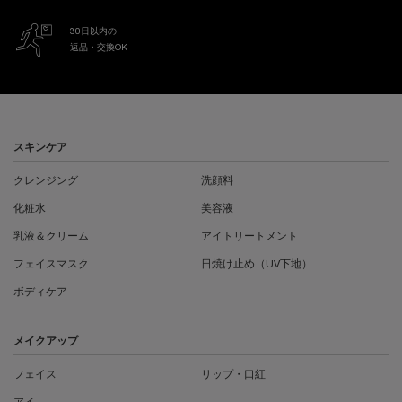
30日以内の
返品・交換OK
フッターナビゲーション
スキンケア
クレンジング
洗顔料
化粧水
美容液
乳液＆クリーム
アイトリートメント
フェイスマスク
日焼け止め（UV下地）
ボディケア
メイクアップ
フェイス
リップ・口紅