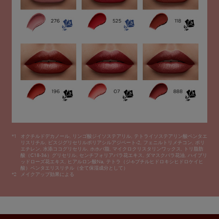
*1
オクチルドデカノール, リンゴ酸ジイソステアリル, テトライソステアリン酸ペンタエ
リスリチル, ビスジグリセリルポリアシルアジペート-2, フェニルトリメチコン,
ポリ
エチレン, 水添ココグリセリル, ホホバ脂, マイクロクリスタリンワックス, トリ脂肪
酸（C18-36）グリセリル, センチフォリアバラ花エキス, ダマスクバラ花油,
ハイブリ
ッドローズ花エキス, ヒアルロン酸Na, テトラ（ジ-t-ブチルヒドロキシヒドロケイヒ
酸）ペンタエリスリチル（全て保湿成分として）
*2
メイクアップ効果による