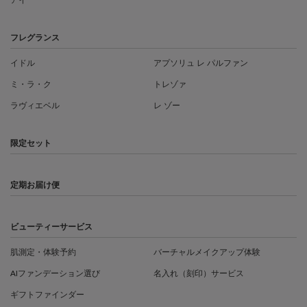
アイ
フレグランス
イドル
アプソリュ レ パルファン
ミ・ラ・ク
トレゾァ
ラヴィエベル
レ ゾー
限定セット
定期お届け便
ビューティーサービス
肌測定・体験予約
バーチャルメイクアップ体験
AIファンデーション選び
名入れ（刻印）サービス
ギフトファインダー