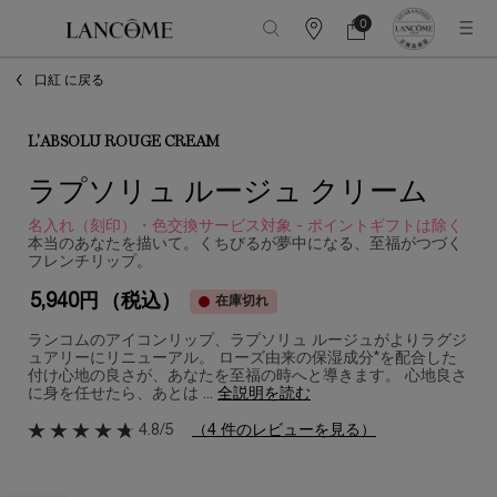
0
カ
カ
0 カート内の製品
ウ
ー
メインコンテンツ
ン
ト
口紅 に戻る
タ
ー
情
報
L'ABSOLU ROUGE CREAM
ラプソリュ ルージュ クリーム
名入れ（刻印）・色交換サービス対象 - ポイントギフトは除く
本当のあなたを描いて。くちびるが夢中になる、至福がつづく
フレンチリップ。
5,940円
（税込）
在庫切れ
ランコムのアイコンリップ、ラプソリュ ルージュがよりラグジ
ュアリーにリニューアル。 ローズ由来の保湿成分*を配合した
付け心地の良さが、あなたを至福の時へと導きます。 心地良さ
に身を任せたら、あとは ...
全説明を読む
4.8/5
（4 件のレビューを見る）