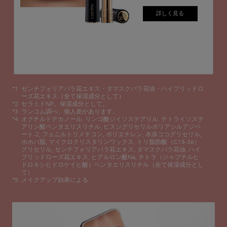
詳しく見る
*1
センチフォリアバラ花エキス・ダマスクバラ花油・ハイブリッドロ
ーズ花エキス（全て保湿成分として）
*2
セラミドNP。保湿成分として。
*3
ランコム調べ。個人差があります。
*4
オクチルドデカノール, リンゴ酸ジイソステアリル, テトライソステ
アリン酸ペンタエリスリチル, ビスジグリセリルポリアシルアジペ
ート-2, フェニルトリメチコン,
ポリエチレン, 水添ココグリセリル,
ホホバ脂, マイクロクリスタリンワックス, トリ脂肪酸（C18-36）
グリセリル, センチフォリアバラ花エキス, ダマスクバラ花油,
ハイ
ブリッドローズ花エキス, ヒアルロン酸Na, テトラ（ジ-t-ブチルヒ
ドロキシヒドロケイヒ酸）ペンタエリスリチル（全て保湿成分とし
て）
*5
メイクアップ効果による