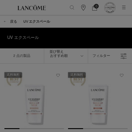
0
カ
カ
0 カート内の製品
ウ
ー
メインコンテンツ
ン
ト
戻る
UV エクスペール
タ
ー
情
報
UV エクスペール
並び替え
並び替え
2 点の製品
おすすめ順
フィルター
フィルターメニュー
送料無料
送料無料