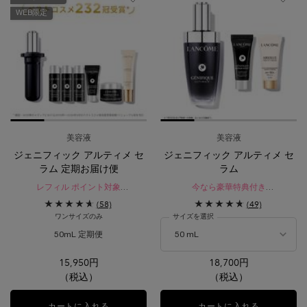
WEB限定
美容液
美容液
ジェニフィック アルティメ セ
ジェニフィック アルティメ セ
ラム 定期お届け便
ラム
レフィル ポイント対象
今なら豪華特典付き​
公式オンラインショップ限定サービ
レフィル ポイント対象
(58)
(49)
ス
瞬間*¹。絶え間ないダメージ*²を立て
ワンサイズのみ
サイズを選択
直す。
生まれ変わったような、なめらかで
50mL 定期便
ハリを感じる肌へ。
選択済み
B-02 イエローベースの少し明るいシェード の
選択済み
PO-01 ピンクオークルの明るいシェード
選択済み
O-03 イエローとオークルのバラ
選択済み
商品バリエーションは在庫切れ
選択済み
P-01 ピンクベース
選択済み
P-00 ピン
選択済
BO-0
15,950円
18,700円
（税込）
（税込）
カートに入れる
ジェニフィック アルティメ セラム 定期お届け便
カートに入れる
ジェニフィ