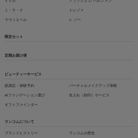
イドル
アプソリュ レ パルファン
ミ・ラ・ク
トレゾァ
ラヴィエベル
レ ゾー
限定セット
定期お届け便
ビューティーサービス
肌測定・体験予約
バーチャルメイクアップ体験
AIファンデーション選び
名入れ（刻印）サービス
ギフトファインダー
ランコムについて
ブランドヒストリー
ランコムの歴史