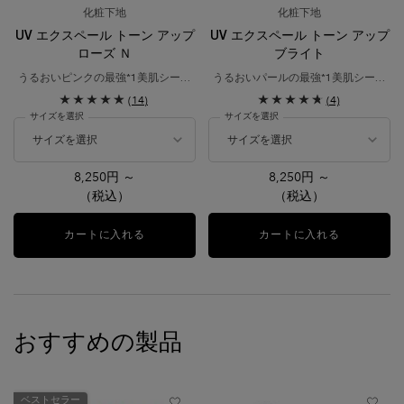
化粧下地
化粧下地
UV エクスペール トーン アップ
UV エクスペール トーン アップ
ローズ Ｎ
ブライト
うるおいピンクの最強*1美肌シール
うるおいパールの最強*1美肌シール
ドUV。
ドUV。
(14)
(4)
日焼け止め用乳液・化粧下地​
サイズを選択
サイズを選択
8,250円 ～
8,250円 ～
（税込）
（税込）
カートに入れる
UV エクスペール トーン アップ ローズ Ｎ
カートに入れる
UV エクス
おすすめの製品
ベストセラー