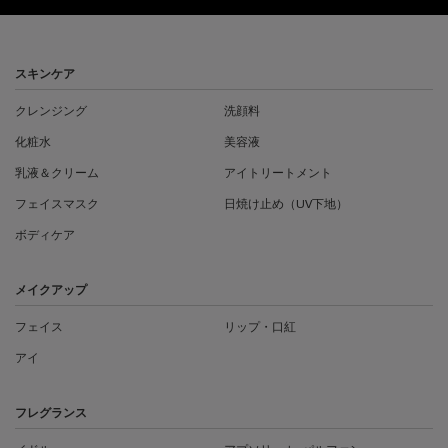
フッターナビゲーション
スキンケア
クレンジング
洗顔料
化粧水
美容液
乳液＆クリーム
アイトリートメント
フェイスマスク
日焼け止め（UV下地）
ボディケア
メイクアップ
フェイス
リップ・口紅
アイ
フレグランス