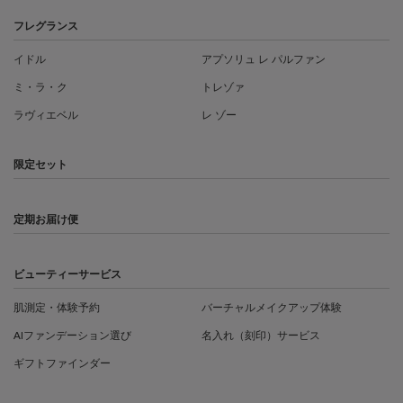
フレグランス
イドル
アプソリュ レ パルファン
ミ・ラ・ク
トレゾァ
ラヴィエベル
レ ゾー
限定セット
定期お届け便
ビューティーサービス
肌測定・体験予約
バーチャルメイクアップ体験
AIファンデーション選び
名入れ（刻印）サービス
ギフトファインダー