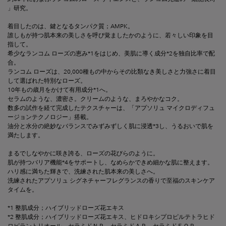
」研究。
着目したのは、鍵となるタンパク質；AMPK。
誰しもが持つ肌本来の美しさを呼び覚ましたかのように、若々しい印象を目
指して。
希少なランコム ローズの恵み*1をはじめ、美肌に導く成分*2を独自比率で配
合。
ランコム ローズは、20,000種もの中からその比類なき美しさと力強さに着目
して選ばれた特別なローズ。
10年もの歳月をかけて有用成分*1へ。
セラムのような、濃密さ。クリームのような、まろやかなコク。
数多の試作を経て完成したテクスチャーは、「アプソリュ マイクロディフュ
ージョンテクノロジー」搭載。
油分と水分の絶妙なバランスでみずみずしく肌に浸透*3し、うるおいで肌を
満たします。
まるでしなやかに咲き誇る、ローズの花びらのように。
肌が持つバリア機能*4をサポートし、なめらかできめ細かな肌に整えます。
ハリ感に満ちた輝きで、洗練された肌本来の美しさへ。
洗練されたアプソリュ シグネチャーフレグランスの香りで至福のスキンケア
タイムを。
*1 整肌成分；ハイブリッドローズ花エキス
*2 整肌成分；ハイブリッドローズ花エキス、ヒドロキシプロピルテトラヒド
ロピラントリオール、セラミドＮＰ、セラミドＡＰ、セラミドＥＯＰ