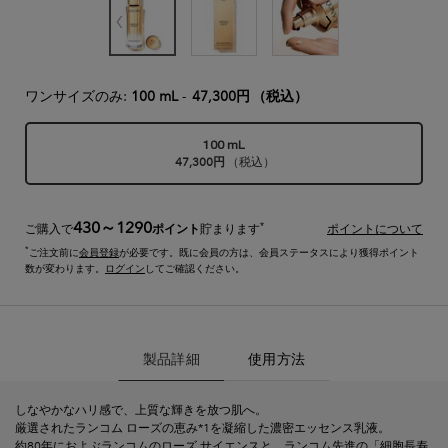
ワンサイズのみ:
100 mL
-
47,300円
（税込）
100 mL
47,300円
（税込）
選択済み
, 1/1
430～1290
*
ご購入で
ポイント
貯まります
ポイントについて
*
ご注文前に
会員登録
が必要です。既に会員の方は、会員ステータスにより獲得ポイント
数が変わります。
ログイン
してご確認ください。
製品詳細
製品詳細
使用方法
しなやかなハリ感で、上質な輝きを放つ肌へ。
厳選されたランコム ローズの恵み*1を凝縮した濃密エッセンス乳液。
約80年におよぶランコムのローズ サイエンスと、ランコム先進の「細胞長寿​