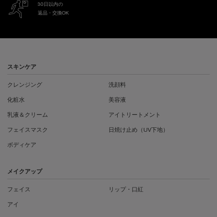
30日以内の
返品・交換OK
フッターナビゲーション
スキンケア
クレンジング
洗顔料
化粧水
美容液
乳液＆クリーム
アイトリートメント
フェイスマスク
日焼け止め（UV下地）
ボディケア
メイクアップ
フェイス
リップ・口紅
アイ