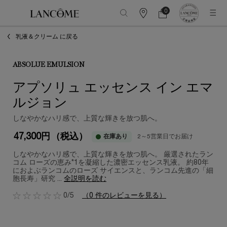
0
カ
カ
0 カート内の製品
ウ
ー
メインコンテンツ
ン
ト
乳液＆クリーム に戻る
タ
ー
情
報
ABSOLUE EMULSION
アプソリュ エッセンス イン エマ
ルジョン
しなやかなハリ感で、上質な輝きを放つ肌へ。
47,300円
（税込）
在庫あり
2～5営業日でお届け
しなやかなハリ感で、上質な輝きを放つ肌へ。 厳選されたラン
コム ローズの恵み*1を凝縮した濃密エッセンス乳液。 約80年
におよぶランコムのローズ サイエンスと、ランコム先進の「細
胞長寿​」研究 ...
全説明を読む
0/5
（0 件のレビューを見る）