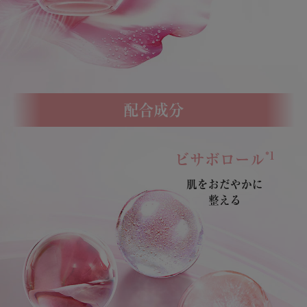
配合成分
*1
ビサボロール
肌をおだやかに
整える