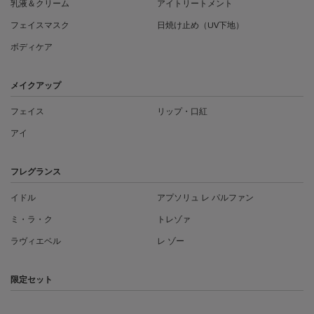
乳液＆クリーム
アイトリートメント
フェイスマスク
日焼け止め（UV下地）
ボディケア
メイクアップ
フェイス
リップ・口紅
アイ
フレグランス
イドル
アプソリュ レ パルファン
ミ・ラ・ク
トレゾァ
ラヴィエベル
レ ゾー
限定セット