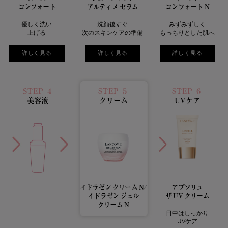
コンフォート
アルティメ セラム
コンフォート N
優しく洗い
洗顔後すぐ
みずみずしく
上げる
次のスキンケアの準備
もっちりとした肌へ
詳しく見る
詳しく見る
詳しく見る
STEP ４
STEP ５
STEP ６
美容液
クリーム
UVケア
イドラゼン
クリーム N/
アプソリュ
イドラゼン ジェル
ザ UV クリーム
クリーム N
日中はしっかり
UVケア