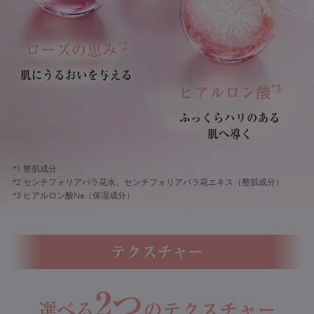
*2
ローズの恵み
肌にうるおいを与える
*3
ヒアルロン酸
ふっくらハリのある
肌へ導く
*1 整肌成分
*2 センチフォリアバラ花水、センチフォリアバラ花エキス（整肌成分）
*3 ヒアルロン酸Na（保湿成分）
テクスチャー
2
つ
選べる
のテクスチャー