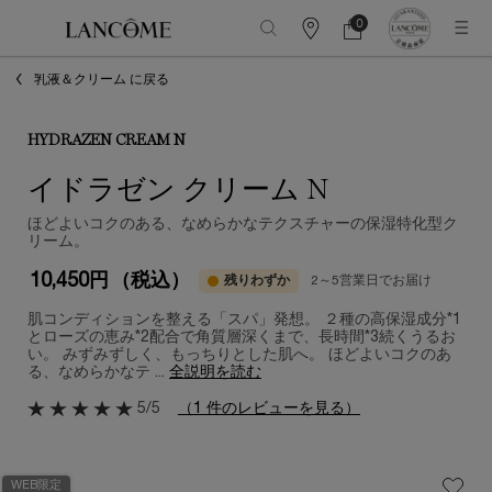
0
カ
カ
0 カート内の製品
ウ
ー
メインコンテンツ
ン
ト
乳液＆クリーム に戻る
タ
ー
情
報
HYDRAZEN CREAM N
イドラゼン クリーム N
ほどよいコクのある、なめらかなテクスチャーの保湿特化型ク
リーム。
10,450円
（税込）
残りわずか
2～5営業日でお届け
肌コンディションを整える「スパ」発想。 ２種の高保湿成分*1
とローズの恵み*2配合で角質層深くまで、長時間*3続くうるお
い。 みずみずしく、もっちりとした肌へ。 ほどよいコクのあ
る、なめらかなテ ...
全説明を読む
5/5
（1 件のレビューを見る）
WEB限定