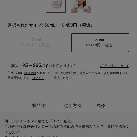
選択されたサイズ:
50mL
-
10,450円
（税込）
30mL
50mL
5,940円
（税込）
選択済み
商品バリエーションは在庫切れです,
, 1/2
10,450円
（税込）
選択済み
, 2/2
95～285
*
ご購入で
ポイント
貯まります
ポイントについて
*
ご注文前に
会員登録
が必要です。既に会員の方は、会員ステータスにより獲得ポイント
数が変わります。
ログイン
してご確認ください。
製品詳細
製品詳細
使用方法
成分
肌コンディションを整える「スパ」発想。
２種の高保湿成分*1とローズの恵み*2配合で角質層深くまで、長時間*3続く
うるおい。