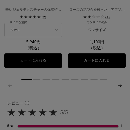
軽いジェルテクスチャーの保湿特化
ローズの花びらを模った、アプソリ
型クリーム。
ュ タン クッションコンパクト用パ
(2)
(1)
フ。
サイズを選択
ワンサイズのみ
ワンサイズ
5,940円
1,100円
（税込）
（税込）
カートに入れる
イドラゼン ジェル クリーム N
カートに入れる
アプソリュ
レビュー (1)
レビュー
5/5
5星中5。
5 ★
1
1 