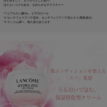
みずみずしく、もっちりとした肌へ。
ほどよいコクのある、なめらかなテクスチャー
*1 ヒアルロン酸Na 、ビザボロール
*2 センチフォリアバラ花水、センチフォリアバラ花エキス(整肌成分)
*3 ランコム調べ、個人差があります
PDP Product description section
肌コンディションを整える
「スパ」発想
うるおいで包む、
保湿特化型クリーム