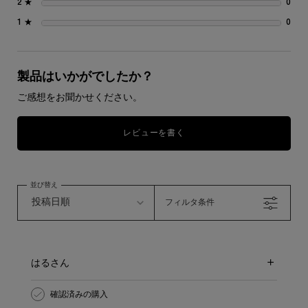
2 ★
0
0 
1 ★
0
0 
製品はいかがでしたか？
ご感想をお聞かせください。
レビューを書く
並び替え
フィルタ条件
はるさん
確認済みの購入