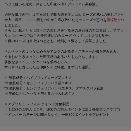
ハリに狙いを定め、凛とした印象へ導くプレミアム美容液。
過酷な環境の中、１年を通して咲き誇るランコム ローズの稀代の美しさと生
命力に着目。20,000種もの中から選び抜いたそのローズの恵みを
濃縮配合
*1
しました。
さらに、棘とともにローズの美しさを守る茎の皮部分の力に着目し、アプソ
リュ シリーズではこの美容液にのみローズ ウッド エキス*2を配合。
２種のローズ由来成分*3とともに特別な１滴として昇華しました。
ベルベットのようななめらかでコクのあるテクスチャーが肌を包み込み、
うるおいとぎゅっとした密度感のあるハリをもたらします。
妥協なきエイジングケア*4を求める方へ。
すっきりと冴えわたる印象ケアに特化。まずは１週間。
*1 整肌成分：ハイブリッドローズ花エキス
*2 整肌成分：センチフォリアバラ茎エキス
*3 整肌成分：センチフォリアバラ花エキス、ダマスクバラ花油
*4 年齢に応じたハリを与えるお手入れのこと
※アプソリュ レフィル ポイント対象製品
・１製品のご購入につき、通常のご購入ポイントに加え都度プラスで付与
・メンバー ステージに関わりなく、一律100ポイントをプレゼント