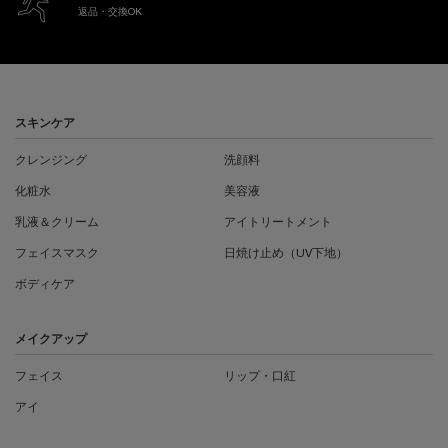
返品・交換OK
フッターナビゲーション
スキンケア
クレンジング
洗顔料
化粧水
美容液
乳液＆クリーム
アイトリートメント
フェイスマスク
日焼け止め（UV下地）
ボディケア
メイクアップ
フェイス
リップ・口紅
アイ