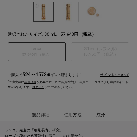
選択されたサイズ:
30 mL
-
57,640円
（税込）
30 mL (レフィル)
30 mL
48,950円
（税込）
選択済み
商品バリエーション
, 2/2
57,640円
（税込）
選択済み
商品バリエーションは在庫切れです,
, 1/2
524～1572
*
ご購入で
ポイント
貯まります
ポイントについて
*
ご注文前に
会員登録
が必要です。既に会員の方は、会員ステータスにより獲得ポイント
数が変わります。
ログイン
してご確認ください。
製品詳細
製品詳細
使用方法
成分
ランコム先進の「細胞長寿​」研究。
ローズの秘めたる可能性に着目。この１滴から。