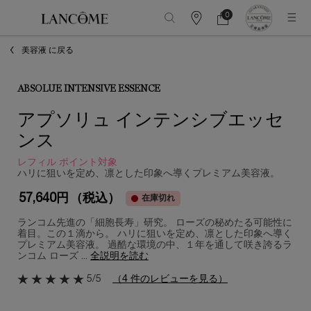
0
カ
カ
0 カート内の製品
ウ
ー
メインコンテンツ
ン
ト
美容液 に戻る
タ
ー
情
報
ABSOLUE INTENSIVE ESSENCE
アプソリュ インテンシブエッセ
ンス
レフィル ポイント対象
ハリに狙いを定め、凛とした印象へ導くプレミアム美容液。
57,640円
（税込）
在庫切れ
ランコム先進の「細胞長寿​」研究。 ローズの秘めたる可能性に
着目。この１滴から。 ハリに狙いを定め、凛とした印象へ導く
プレミアム美容液。 過酷な環境の中、１年を通して咲き誇るラ
ンコム ローズ ...
全説明を読む
5/5
（4 件のレビューを見る）