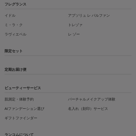
フレグランス
イドル
アプソリュ レ パルファン
ミ・ラ・ク
トレゾァ
ラヴィエベル
レ ゾー
限定セット
定期お届け便
ビューティーサービス
肌測定・体験予約
バーチャルメイクアップ体験
AIファンデーション選び
名入れ（刻印）サービス
ギフトファインダー
ランコムについて