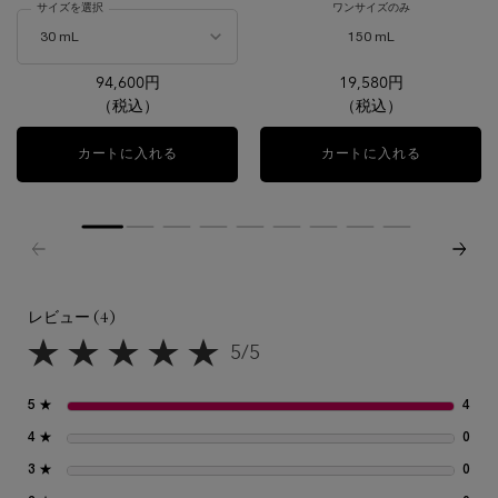
サイズを選択
ワンサイズのみ
心地よさを追求したテクスチャーと
厳選された成分で、崇高の美しさ
150 mL
へ。
94,600円
19,580円
（税込）
（税込）
カートに入れる
アプソリュ レクストレ ル コンセントレート
カートに入れる
アプソリュ
レビュー (4)
レビュー
5/5
5星中5。
5 ★
4
4 
4 ★
0
0 
3 ★
0
0 