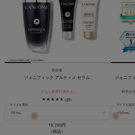
美容液
ジェニフィック アルティメ セラム
ジェニフィ
今なら豪華特典付き​
科学が
レフィル ポイント対象
(49)
瞬間*¹。絶え間ないダメージ*²を立て直す。
サイズを選択
サイズを選択
生まれ変わったような、なめらかでハリを感じる肌へ。
明るいシェード のカラー タンイドル ウルトラ ウェア リキッド N、1/14
選択済み
PO-01 ピンクオークルの明るいシェード のカラー タンイドル 
選択済み
O-03 イ
18,700円
（税込）