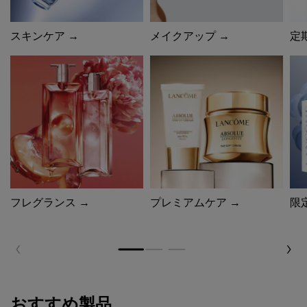
スキンケア →
メイクアップ →
定
フレグランス →
プレミアムケア →
限
おすすめ製品