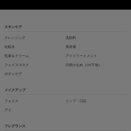
フッターナビゲーション
スキンケア
クレンジング
洗顔料
化粧水
美容液
乳液＆クリーム
アイトリートメント
フェイスマスク
日焼け止め（UV下地）
ボディケア
メイクアップ
フェイス
リップ・口紅
アイ
フレグランス