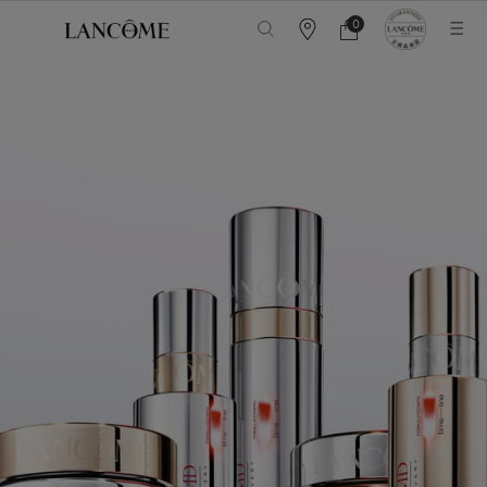
メインコンテンツ
ランコ
0
カ
カ
0 カート内の製品
ウ
ー
ン
ト
タ
ー
情
報