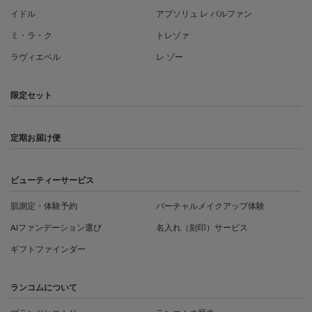
イドル
アプソリュ レ パルファン
ミ・ラ・ク
トレゾァ
ラヴィエベル
レ ゾー
限定セット
定期お届け便
ビューティーサービス
肌測定・体験予約
バーチャルメイクアップ体験
AIファンデーション選び
名入れ（刻印）サービス
ギフトファインダー
ランコムについて