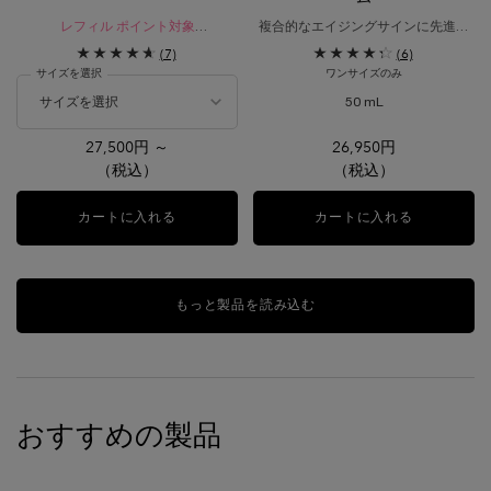
レフィル ポイント対象
複合的なエイジングサインに先進の
シリーズを象徴するアプソリュ ザ ソ
アプローチ。
(7)
(6)
フトクリーム
トリプルで働きかける３つの効果。
サイズを選択
ワンサイズのみ
50 mL
27,500円 ～
26,950円
（税込）
（税込）
カートに入れる
アプソリュ ザ ソフトクリーム
カートに入れる
レネルジー 
もっと製品を読み込む
おすすめの製品