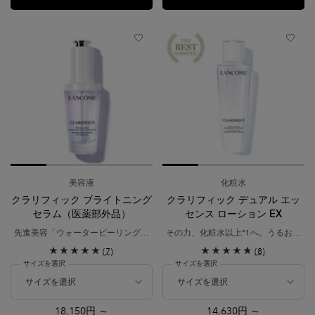
美容液
化粧水
クラリフィック ブライトニング
クラリフィック デュアル エッ
セラム（医薬部外品）
センス ローション EX
先進美容「ウォーターピーリング」
その力、化粧水以上*1へ。うるおい
着想。​
ツヤめく透明肌*2を。
(7)
(8)
シミ対策*1にとどまらない、360°透
サイズを選択
サイズを選択
明肌*2へ。
18,150円 ～
14,630円 ～