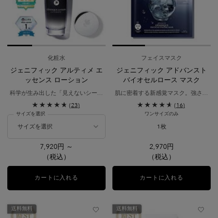
化粧水
フェイスマスク
ジェニフィック アルティメ エ
ジェニフィック アドバンスト
ッセンス ローション
バイオセルロース マスク
科学が生み出した「見えないシート
肌に密着する新感覚マスク。強さみ
マスク化粧水」
なぎる、輝き溢れる肌へ。
(23)
(16)
瞬間ツヤ仕込み、満ちるハリ体験。​
サイズを選択
ワンサイズのみ
1枚
7,920円 ～
2,970円
（税込）
（税込）
カートに入れる
ジェニフィック アルティメ エッセンス ローショ
カートに入れる
ジェニフィ
送料無料
送料無料