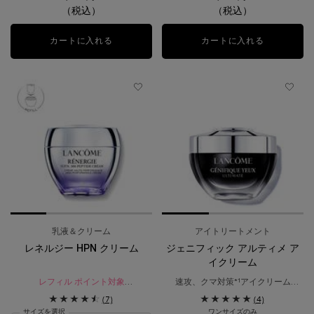
（税込）
（税込）
カートに入れる
クラリフィック ブライトニング セラム（医薬部
カートに入れる
クラリフィッ
乳液＆クリーム
アイトリートメント
レネルジー HPN クリーム
ジェニフィック アルティメ ア
イクリーム
レフィル ポイント対象​
速攻、クマ対策*¹アイクリーム​
ハリ感で満ちた、引き締まった肌へ
ぱっと明るい目元印象へ
(7)
(4)
導くエイジングケア*¹クリーム。
サイズを選択
ワンサイズのみ