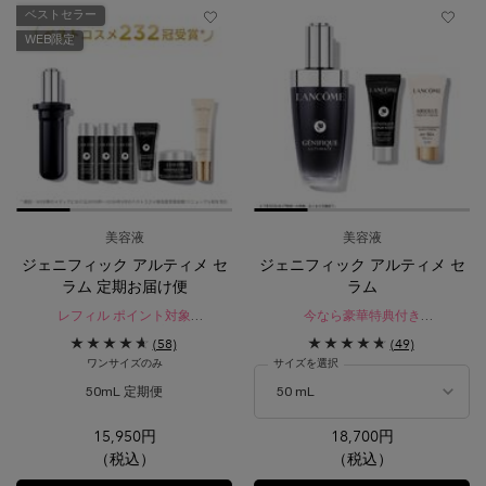
ベストセラー
WEB限定
美容液
美容液
ジェニフィック アルティメ セ
ジェニフィック アルティメ セ
ラム 定期お届け便
ラム
レフィル ポイント対象
今なら豪華特典付き​
公式オンラインショップ限定サービ
レフィル ポイント対象
(58)
(49)
ス
瞬間*¹。絶え間ないダメージ*²を立て
ワンサイズのみ
サイズを選択
直す。
生まれ変わったような、なめらかで
50mL 定期便
ハリを感じる肌へ。
選択済み
B-02 イエローベースの少し明るいシェード の
選択済み
PO-01 ピンクオークルの明るいシェード
選択済み
O-03 イエローとオークルのバラ
選択済み
商品バリエーションは在庫切れ
選択済み
P-01 ピンクベース
選択済み
P-00 ピン
選択済
BO-0
15,950円
18,700円
（税込）
（税込）