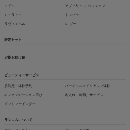
イドル
アプソリュ レ パルファン
ミ・ラ・ク
トレゾァ
ラヴィエベル
レ ゾー
限定セット
定期お届け便
ビューティーサービス
肌測定・体験予約
バーチャルメイクアップ体験
AIファンデーション選び
名入れ（刻印）サービス
ギフトファインダー
ランコムについて