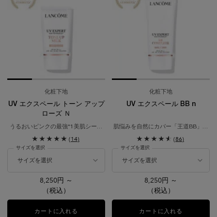
化粧下地
化粧下地
UV エクスペール トーン アップ
UV エクスペール BB n
ローズ Ｎ
うるおいピンクの最強*1美肌シール
肌悩みを自然にカバー「王道BB」。
ドUV。
日焼け止め用乳液・化粧下地
(14)
(86)
日焼け止め用乳液・化粧下地​
サイズを選択
サイズを選択
8,250円 ～
8,250円 ～
（税込）
（税込）
カートに入れる
UV エクスペール トーン アップ ローズ Ｎ
カートに入れる
UV エクスペ