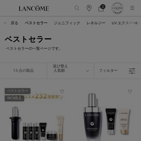
0
カ
カ
0 カート内の製品
ウ
ー
メインコンテンツ
ン
ト
戻る
ベストセラー
ジェニフィック
レネルジー
UV エクスペール
タ
ー
情
ベストセラー
報
ベストセラー
の一覧ページです。
並び替え
並び替え
13 点の製品
人気順
フィルター
フィルターメニュー
ベストセラー
WEB限定