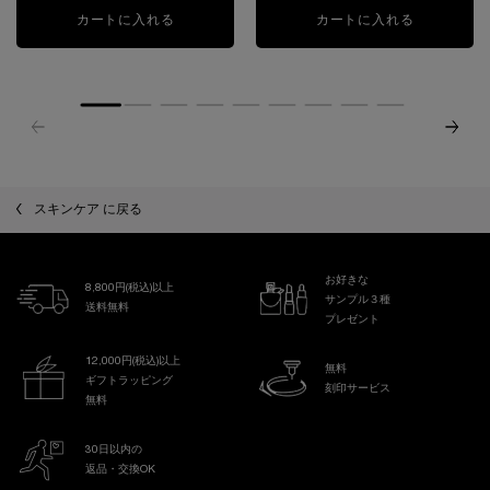
カートに入れる
ジェニフィック アルティメ セラム 定期お届け便
カートに入れる
ジェニフィ
スキンケア に戻る
お好きな
8,800円(税込)以上
サンプル３種
送料無料
プレゼント
12,000円(税込)以上
無料
ギフトラッピング
刻印サービス
無料
30日以内の
返品・交換OK