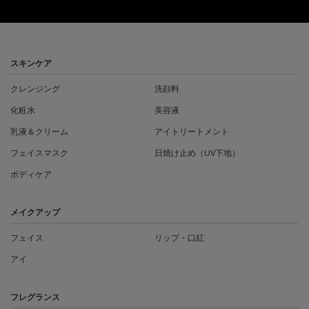
フッターナビゲーション
スキンケア
クレンジング
洗顔料
化粧水
美容液
乳液＆クリーム
アイトリートメント
フェイスマスク
日焼け止め（UV下地）
ボディケア
メイクアップ
フェイス
リップ・口紅
アイ
フレグランス