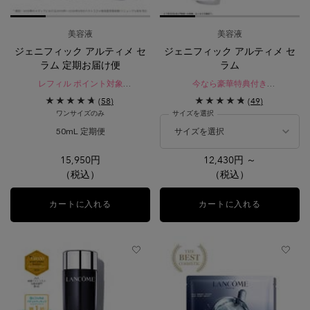
美容液
美容液
ジェニフィック アルティメ セ
ジェニフィック アルティメ セ
ラム 定期お届け便
ラム
レフィル ポイント対象
今なら豪華特典付き​
公式オンラインショップ限定サービ
レフィル ポイント対象
(58)
(49)
ス
瞬間*¹。絶え間ないダメージ*²を立て
ワンサイズのみ
サイズを選択
直す。
生まれ変わったような、なめらかで
50mL 定期便
ハリを感じる肌へ。
15,950円
12,430円 ～
（税込）
（税込）
カートに入れる
ジェニフィック アルティメ セラム 定期お届け便
カートに入れる
ジェニフィ