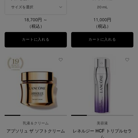
20 mL
18,700円 ～
11,000円
（税込）
（税込）
カートに入れる
レネルジー HPN クリーム
カートに入れる
ジェニフィ
乳液＆クリーム
美容液
アプソリュ ザ ソフトクリーム
レネルジー HCF トリプルセラ
ム