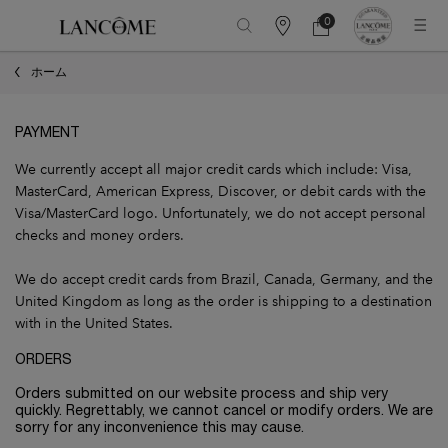
0
カ
カ
0 カート内の製品
ウ
ー
メインコンテンツ
ン
ト
ホーム
タ
ー
情
報
PAYMENT
We currently accept all major credit cards which include: Visa,
MasterCard, American Express, Discover, or debit cards with the
Visa/MasterCard logo. Unfortunately, we do not accept personal
checks and money orders.
We do accept credit cards from Brazil, Canada, Germany, and the
United Kingdom as long as the order is shipping to a destination
with in the United States.
ORDERS
Orders submitted on our website process and ship very
quickly. Regrettably, we cannot cancel or modify orders. We are
sorry for any inconvenience this may cause.