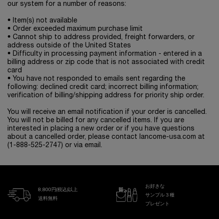
our system for a number of reasons:
• Item(s) not available
• Order exceeded maximum purchase limit
• Cannot ship to address provided, freight forwarders, or
address outside of the United States
• Difficulty in processing payment information - entered in a
billing address or zip code that is not associated with credit
card
• You have not responded to emails sent regarding the
following: declined credit card; incorrect billing information;
verification of billing/shipping address for priority ship order.
You will receive an email notification if your order is cancelled.
You will not be billed for any cancelled items. If you are
interested in placing a new order or if you have questions
about a cancelled order, please contact lancome-usa.com at
(1-888-525-2747) or via email.
お好きな
8,800円(税込)以上
サンプル３種
送料無料
プレゼント