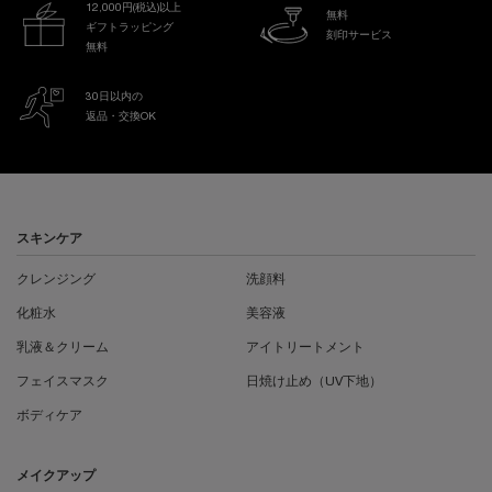
12,000円(税込)以上
無料
ギフトラッピング
刻印サービス
無料
30日以内の
返品・交換OK
フッターナビゲーション
スキンケア
クレンジング
洗顔料
化粧水
美容液
乳液＆クリーム
アイトリートメント
フェイスマスク
日焼け止め（UV下地）
ボディケア
メイクアップ