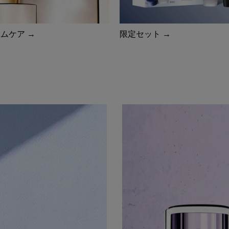
ムケア →
限定セット →