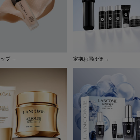
ップ →
定期お届け便 →