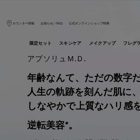
メインコンテンツ
カウンター情報
お知らせ／FAQ
公式オンラインショップ特典
限定セット
スキンケア
メイクアップ
フレグ
アプソリュＭ.Ｄ.
年齢なんて、ただの数字
人生の軌跡を刻んだ肌に
しなやかで上質なハリ感
逆転美容*。