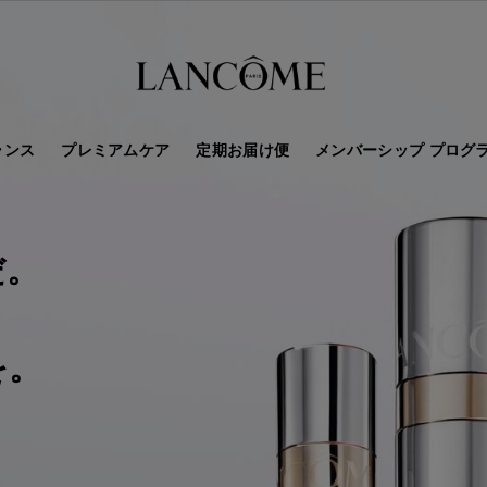
ランス
プレミアムケア
定期お届け便
メンバーシップ プログ
だ。
、
を。