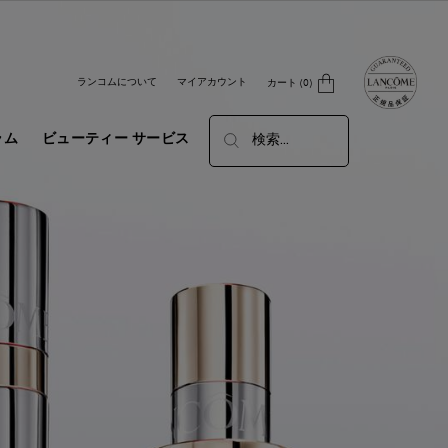
ラン
ランコムについて
マイアカウント
カート
0
0 カート内の製品
ラム
ビューティー サービス
検索...