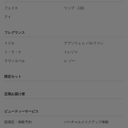
フェイス
リップ・口紅
アイ
フレグランス
イドル
アプソリュ レ パルファン
ミ・ラ・ク
トレゾァ
ラヴィエベル
レ ゾー
限定セット
定期お届け便
ビューティーサービス
肌測定・体験予約
バーチャルメイクアップ体験