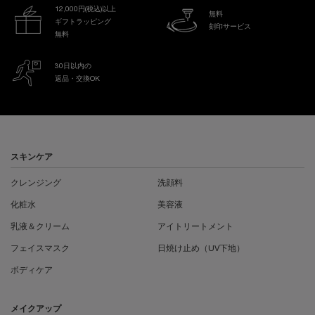
12,000円(税込)以上
無料
ギフトラッピング
刻印サービス
無料
30日以内の
返品・交換OK
フッターナビゲーション
スキンケア
クレンジング
洗顔料
化粧水
美容液
乳液＆クリーム
アイトリートメント
フェイスマスク
日焼け止め（UV下地）
ボディケア
メイクアップ