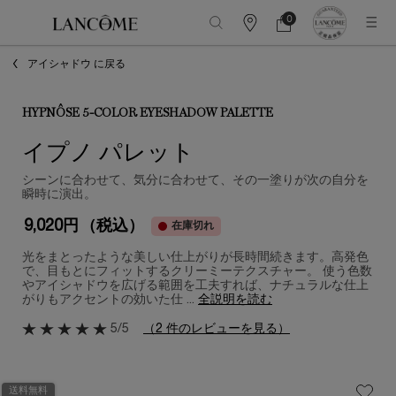
0
カ
カ
0 カート内の製品
ウ
ー
メインコンテンツ
ン
ト
アイシャドウ に戻る
タ
ー
情
報
HYPNÔSE 5-COLOR EYESHADOW PALETTE
イプノ パレット
シーンに合わせて、気分に合わせて、その一塗りが次の自分を
瞬時に演出。
9,020円
（税込）
在庫切れ
光をまとったような美しい仕上がりが長時間続きます。高発色
で、目もとにフィットするクリーミーテクスチャー。 使う色数
やアイシャドウを広げる範囲を工夫すれば、ナチュラルな仕上
がりもアクセントの効いた仕 ...
全説明を読む
5/5
（2 件のレビューを見る）
送料無料