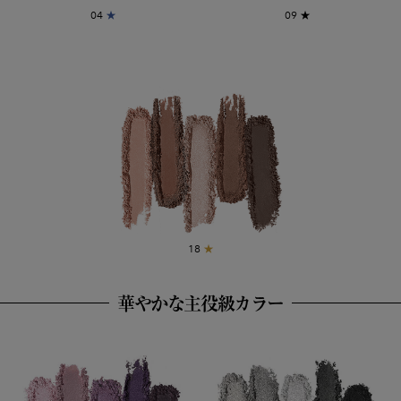
04
★
09
★
18
★
華やかな主役級カラー