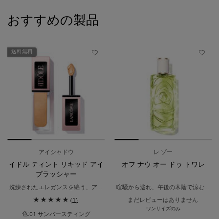
PDP Slot 1 Section
おすすめの製品
送料無料
アイシャドウ
レ ゾー
イドル ティント リキッド アイ
オフ ナウ オー ドゥ トワレ
ブラッシャー
洗練されたエレガンスを纏う、アー
喧騒から逃れ、午後の木陰で涼むよ
スカラーの色彩。
うな穏やかで落ち着いた香り。
(1)
まだレビューはありません
高い密着力で、マルチ使いも叶うリ
ワンサイズのみ
キッド アイシャドウ。
01 サンバースティング
色: