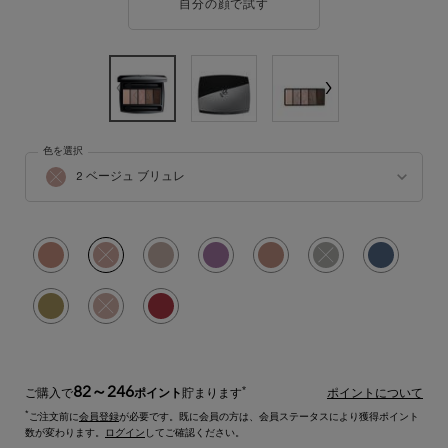
自分の顔で試す
イプノ パレット
色を選択
イプノ パレット の 色 を選択してください
2 ベージュ ブリュレ
商品バリエーションは在庫切れです, 2 ベージュ ブリュレ
選択済み
1 フレンチ ヌード, 1/10
選択済み
商品バリエーションは在庫切れです, 2 ベージュ ブリュレ, 2/10
選択済み
4 トープ クレーズ, 3/10
選択済み
6 ルフレ ダメティスト, 4/10
選択済み
9 フレシェールロゼ, 5/10
選択済み
商品バリエーションは在庫切れ
選択済み
16 ドラマデニム,
選択済み
17 ブロンズ アプソリュ, 8/10
選択済み
商品バリエーションは在庫切れです, 18 ヌードスカルプチュラル, 9
選択済み
19 アルダン ドラマ, 10/10
82～246
*
ご購入で
ポイント
貯まります
ポイントについて
*
ご注文前に
会員登録
が必要です。既に会員の方は、会員ステータスにより獲得ポイント
数が変わります。
ログイン
してご確認ください。