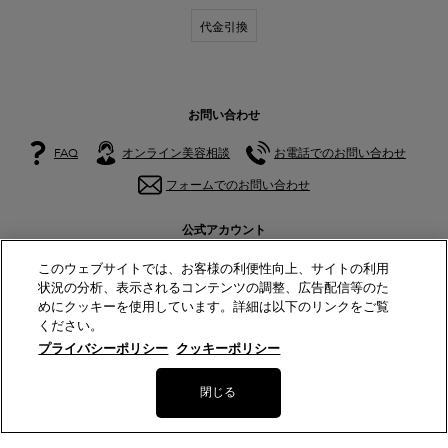
代金引換
お問い合わせ
FAQ
オンライン美容相談
お電話でのお問い合わせ
フォームでのお問い合わせ
公式アカウント
このウェブサイトでは、お客様の利便性向上、サイトの利用
状況の分析、表示されるコンテンツの調整、広告配信等のた
めにクッキーを使用しています。詳細は以下のリンクをご覧
ください。
© Lancôme
プライバシーポリシー
クッキーポリシー
サイトマップ
特定商取引法に基づく表示
利用規約
プライバシーポリシー
美容部員新卒採用
数量
閉じる
9,020円
（税込）
−
+
イプノ パレ
―
在庫切れ