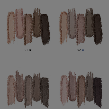
01
★
02
★