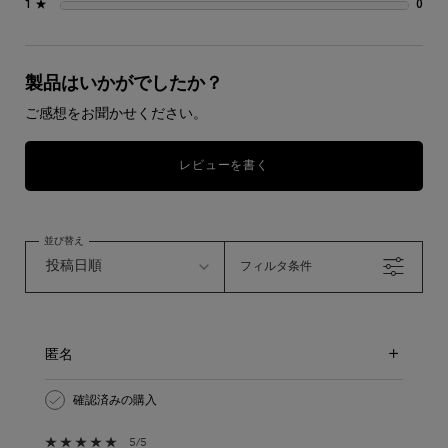
1 ★
0
0 
製品はいかがでしたか？
ご感想をお聞かせください。
レビューを書く
並び替え
フィルタ条件
匿名
確認済みの購入
5星中5。
5/5