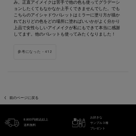
み。正直アイメイクは苦手で他の色も使ってグラデーシ
ョンしたくてもなかなか上手くできませんでした。でも
こちらのアイシャドウパレットはミラーに塗り方が描か
れておりどの色をどの場所に塗ればいいかがよく分かり
上品で女性らしいアイメイクが私にもできて本当に感謝
してます。他のパレットも使ってみたくなりました！
参考になった -
412
前のページに戻る
お好きな
8,800円(税込)以上
サンプル３種
送料無料
プレゼント