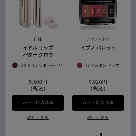
口紅
アイシャドウ
イドル リップ
イプノ パレット
バター グロウ
60 ミリオンダラーベリ
19 アルダン ドラマ
ー
5,500円
9,020円
（税込）
（税込）
カートに入れる
イドル リップ バターグロウ
カートに入れる
イプノ パ
詳しく見る
詳しく見る