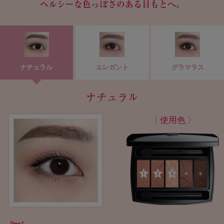
ヘルシーな色っぽさのある目もとへ。
ナチュラル
エレガント
グラマラス
ナチュラル
〈 使用色 〉
Step1