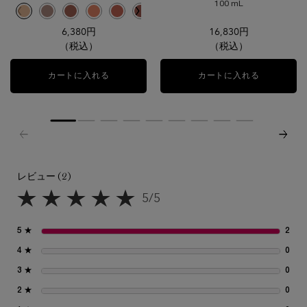
100 mL
色を選択してください
{1} の場合
選択済み
01 サンバースティング のカラー イドル ティント リキッド アイブラッシャー
選択済み
02 デザート サンド のカラー イドル ティント リキッド アイブラッシャ
選択済み
03 ホット ラヴァ のカラー イドル ティント リキッド アイブラッ
選択済み
04 シエンナ のカラー イドル ティント リキッド アイブラ
選択済み
05 サンド ストーム のカラー イドル ティント リキ
選択済み
06 キャニオン クレイ のカラー イドル ティ
選択済み
07 アース レッド のカラー イドル テ
6,380円
16,830円
（税込）
（税込）
カートに入れる
イドル ティント リキッド アイブラッシャー
カートに入れる
オフ ナウ 
レビュー (2)
レビュー
5/5
5星中5。
5 ★
2
2 
4 ★
0
0 
3 ★
0
0 
2 ★
0
0 