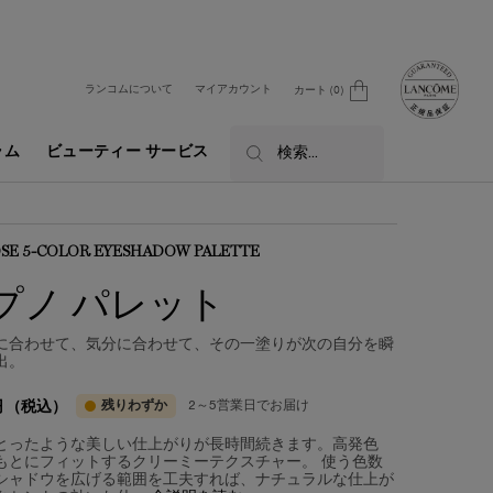
ランコムについて
マイアカウント
カート
0
0 カート内の製品
ラム
ビューティー サービス
検索...
SE 5-COLOR EYESHADOW PALETTE
プノ パレット
に合わせて、気分に合わせて、その一塗りが次の自分を瞬
出。
残りわずか
2～5営業日でお届け
円
（税込）
とったような美しい仕上がりが長時間続きます。高発色
もとにフィットするクリーミーテクスチャー。 使う色数
シャドウを広げる範囲を工夫すれば、ナチュラルな仕上が