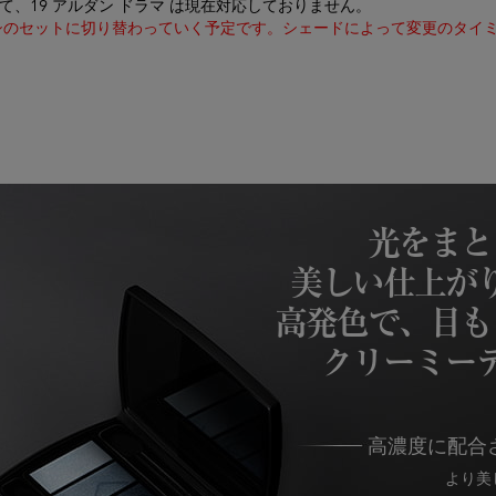
、19 アルダン ドラマ は現在対応しておりません。
ラシのセットに切り替わっていく予定です。シェードによって変更のタイ
光をまと
美しい仕上が
高発色で、目も
クリーミー
高濃度に配合
より美