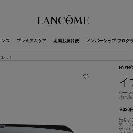
ランス
プレミアムケア
定期お届け便
メンバーシップ プログ
パレット
HYPNÔ
イ
シーン
時に演
9,020
光をま
で、目
やアイ