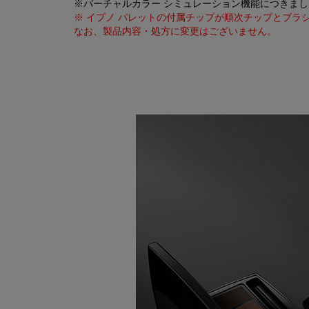
※バーチャルカラー シミュレーション機能につきまして
※ イプノ パレットの付属チップが順次チップとブ
なお、製品内容・処方に変更はございません。
PDP Product description section