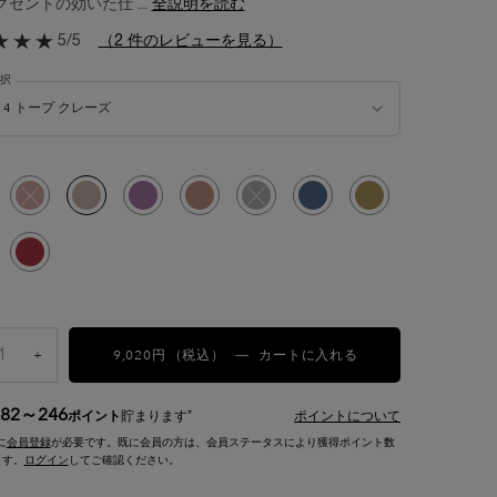
セントの効いた仕 ...
全説明を読む
5/5
（2 件のレビューを見る）
択
パレット の 色 を選択してください
4 トープ クレーズ
み
ンチ ヌード, 1/10
選択済み
商品バリエーションは在庫切れです, 2 ベージュ ブリュレ, 2/10
選択済み
4 トープ クレーズ, 3/10
選択済み
6 ルフレ ダメティスト, 4/10
選択済み
9 フレシェールロゼ, 5/10
選択済み
商品バリエーションは在庫切れです, 14 スモー
選択済み
16 ドラマデニム, 7/10
選択済み
17 ブロンズ アプソリュ, 
み
リエーションは在庫切れです, 18 ヌードスカルプチュラル, 9/10
選択済み
19 アルダン ドラマ, 10/10
9,020円
（税込）
+
イプノ パレット
―
カートに入れる
82～246
*
ポイント
貯まります
ポイントについて
に
会員登録
が必要です。既に会員の方は、会員ステータスにより獲得ポイント数
ます。
ログイン
してご確認ください。