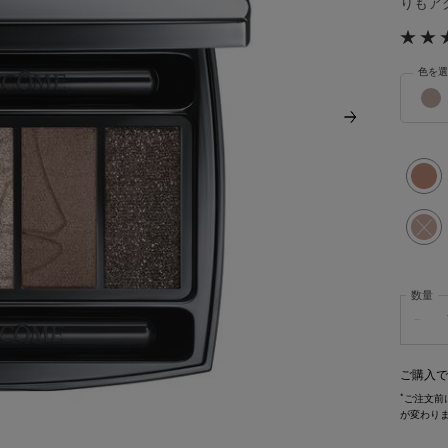
りもアク
色を選
イプノ 
選択済
1 フレ
選択済
商品バ
数量
−
ご購入で
*
ご注文前
が変わり